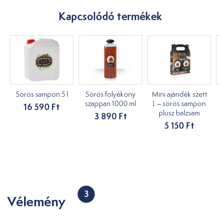
Kapcsolódó termékek
Sörös sampon 5 l
Sörös folyékony
Mini ajándék szett
szappan 1000 ml
I. – sörös sampon
16 590 Ft
plusz balzsam
3 890 Ft
5 150 Ft
3
Vélemény