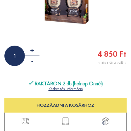
+
4 850 Ft
-
3 819 FtÁFA nélkül
RAKTÁRON 2 db (holnap Önnél)
Kézbesítési információ
HOZZÁADNI A KOSÁRHOZ