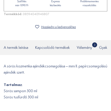
Szállítás
Express
Problémamentes
már 1090 Ft
kézbesítés
visszaküldés
Termékkód:
08594040946807
Hozzáadni a kedvencekhez
3
A termék leírása
Kapcsolódó termékek
Vélemény
Gyakor
A sörös kozmetika ajándékcsomagolása – mini II. papírcsomagolású
ajándék szett.
Tartalmaz
:
Sörös sampon 300 ml
Sörös tusfürdő 300 ml