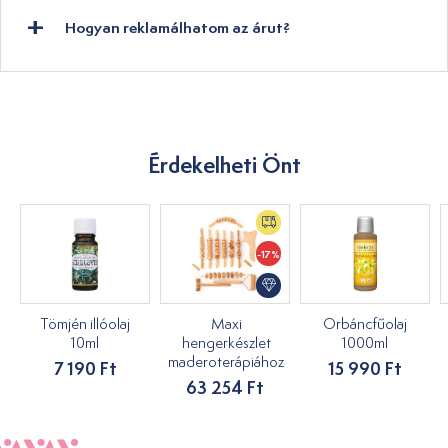
Hogyan reklamálhatom az árut?
Érdekelheti Önt
-17%
Tömjén illóolaj
Maxi
Orbáncfűolaj
10ml
hengerkészlet
1000ml
maderoterápiához
7 190 Ft
15 990 Ft
63 254 Ft