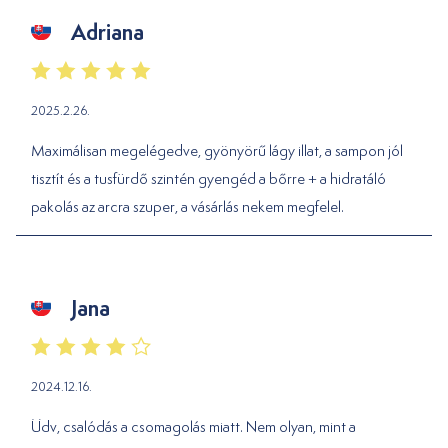
Adriana
2025.2.26.
Maximálisan megelégedve, gyönyörű lágy illat, a sampon jól
tisztít és a tusfürdő szintén gyengéd a bőrre + a hidratáló
pakolás az arcra szuper, a vásárlás nekem megfelel.
Jana
2024.12.16.
Üdv, csalódás a csomagolás miatt. Nem olyan, mint a