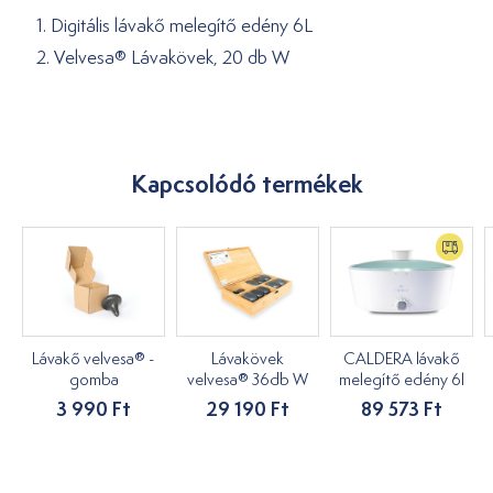
1. Digitális lávakő melegítő edény 6L
2. Velvesa® Lávakövek, 20 db W
Kapcsolódó termékek
Lávakő velvesa® -
Lávakövek
CALDERA lávakő
gomba
velvesa® 36db W
melegítő edény 6l
3 990 Ft
29 190 Ft
89 573 Ft