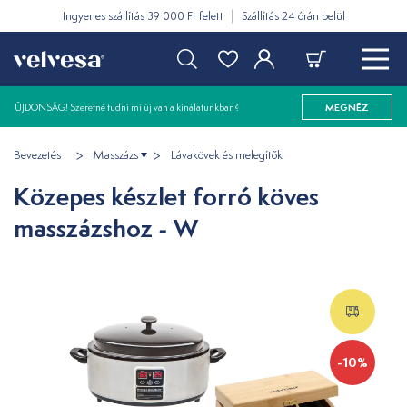
Ingyenes szállítás 39 000 Ft felett
Szállítás 24 órán belül
ÚJDONSÁG! Szeretné tudni mi új van a kínálatunkban?
MEGNÉZ
Bevezetés
Masszázs
Lávakövek és melegítők
Közepes készlet forró köves
masszázshoz - W
-10%