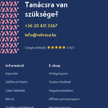
Tanácsra van
szüksége?
+36 20 451 3367
info@velvesa.hu
Google értékelés
4.8/5
Információ
E-shop
Kapcsolat
Hűségprogram
Szállítás és fizetés
Gyakori kérdések
Üzleti feltételek
Nagykereskedelem
Rólunk
Affiliate partnerprogram
További szolgáltatások
Masszőr magazin