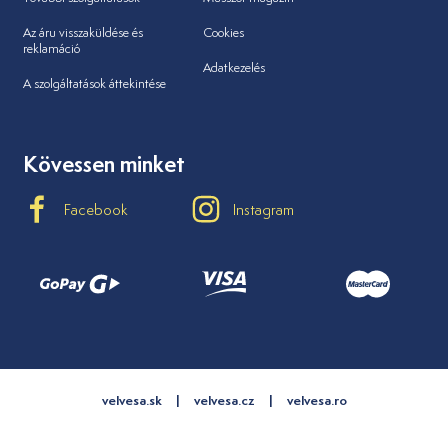
Az áru visszaküldése és
Cookies
reklamáció
Adatkezelés
A szolgáltatások áttekintése
Kövessen minket
Facebook
Instagram
velvesa.sk
velvesa.cz
velvesa.ro