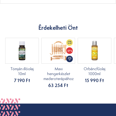
Érdekelheti Önt
-17%
Tömjén illóolaj
Maxi
Orbáncfűolaj
10ml
hengerkészlet
1000ml
maderoterápiához
7 190 Ft
15 990 Ft
63 254 Ft