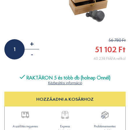
56 780 Ft
+
51 102 Ft
-
40 238 FtÁFA nélkül
RAKTÁRON 5 és több db (holnap Önnél)
Kézbesítési információ
HOZZÁADNI A KOSÁRHOZ
A szállítás ingyenes
Express
Problémamentes