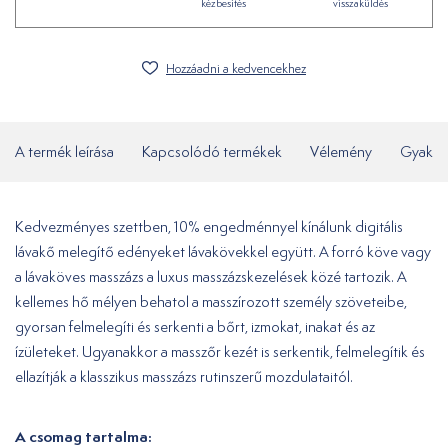
kézbesítés
visszaküldés
Hozzáadni a kedvencekhez
A termék leírása
Kapcsolódó termékek
Vélemény
Gyakor
Kedvezményes szettben, 10% engedménnyel kínálunk digitális
lávakő melegítő edényeket lávakövekkel együtt. A forró köve vagy
a lávaköves masszázs a luxus masszázskezelések közé tartozik. A
kellemes hő mélyen behatol a masszírozott személy szöveteibe,
gyorsan felmelegíti és serkenti a bőrt, izmokat, inakat és az
ízületeket. Ugyanakkor a masszőr kezét is serkentik, felmelegítik és
ellazítják a klasszikus masszázs rutinszerű mozdulataitól.
A csomag tartalma: