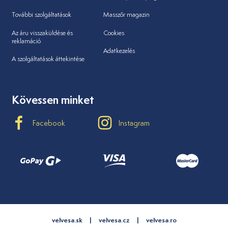
További szolgáltatások
Masszőr magazin
Az áru visszaküldése és
Cookies
reklamáció
Adatkezelés
A szolgáltatások áttekintése
Kövessen minket
Facebook
Instagram
velvesa.sk
velvesa.cz
velvesa.ro