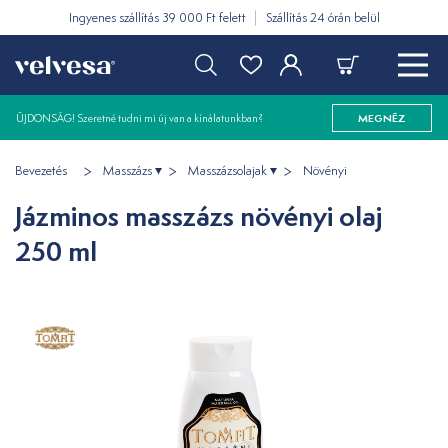
Ingyenes szállítás 39 000 Ft felett
Szállítás 24 órán belül
ÚJDONSÁG! Szeretné tudni mi új van a kínálatunkban?
MEGNÉZ
Bevezetés
Masszázs
Masszázsolajak
Növényi
Jázminos masszázs növényi olaj
250 ml