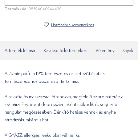
Termékkód:
08594040944490
Hozzáadni a kedvencekhez
A termék leírása
Kapcsolódó termékek
Vélemény
Gyakor
A jázmin parfüm 19% természetes összetevőt és 45%
természetazonos összetevőt tartalmaz.
A relaxációs masszázsra létrehozva, megfelelő az aromaterápia
számára. Enyhe antidepresszívumként működik és segít a jó
hangulat megőrzésében. Élénkítő hatásai vannak és enyhe
afrodiziákumként is hat.
VIGYÁZZ: allergiás reakciókat válthat ki.