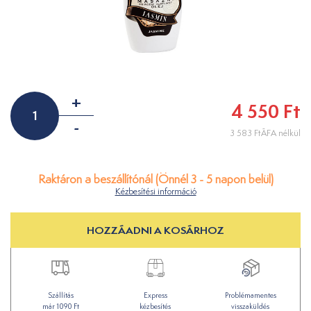
+
4 550 Ft
-
3 583 FtÁFA nélkül
Raktáron a beszállítónál (Önnél 3 - 5 napon belül)
Kézbesítési információ
HOZZÁADNI A KOSÁRHOZ
Szállítás
Express
Problémamentes
már 1090 Ft
kézbesítés
visszaküldés