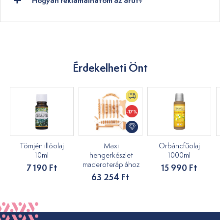
Hogyan reklamálhatom az árut?
Érdekelheti Önt
-17%
Tömjén illóolaj
Maxi
Orbáncfűolaj
10ml
hengerkészlet
1000ml
maderoterápiához
7 190 Ft
15 990 Ft
63 254 Ft