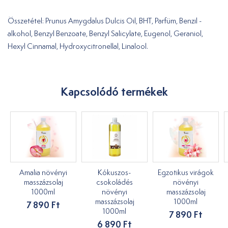
Összetétel: Prunus Amygdalus Dulcis Oil, BHT, Parfüm, Benzil -
alkohol, Benzyl Benzoate, Benzyl Salicylate, Eugenol, Geraniol,
Hexyl Cinnamal, Hydroxycitronellal, Linalool.
Kapcsolódó termékek
Amalia növényi
Kókuszos-
Egzotikus virágok
masszázsolaj
csokoládés
növényi
1000ml
növényi
masszázsolaj
masszázsolaj
1000ml
7 890 Ft
1000ml
7 890 Ft
6 890 Ft