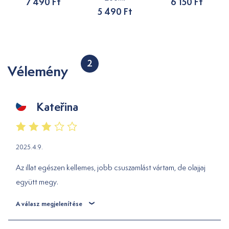
7 490 Ft
6 150 Ft
5 490 Ft
2
Vélemény
Kateřina
2025.4.9.
Az illat egészen kellemes, jobb csuszamlást vártam, de olajjaj
együtt megy.
A válasz megjelenítése