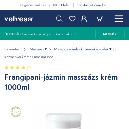
Ingyenes szállítás 39 000 Ft felett
Szállítás 24 órán belül
ÚJDONSÁG! Szeretné tudni mi új van a kínálatunkban?
MEGNÉZ
Bevezetés
Masszázs
Masszázs emulziók, krémek és gélek
Kozmetikai krémek masszázshoz
Frangipani-jázmin masszázs krém
1000ml