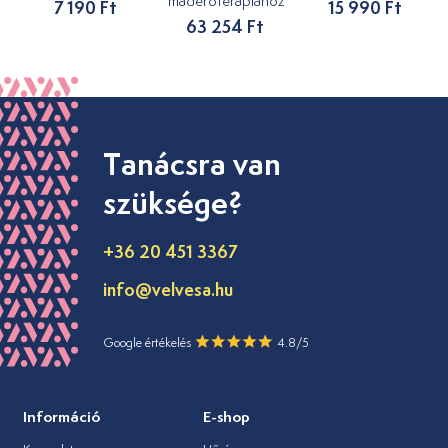
maderoterápiához
7 190 Ft
15 990 Ft
63 254 Ft
Tanácsra van
szüksége?
+36 20 451 3367
info@velvesa.hu
Google értékelés
4.8/5
Információ
E-shop