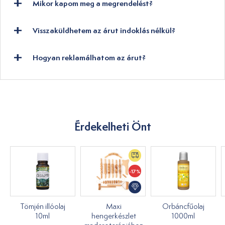
Mikor kapom meg a megrendelést?
Visszaküldhetem az árut indoklás nélkül?
Hogyan reklamálhatom az árut?
Érdekelheti Önt
-17%
Tömjén illóolaj
Maxi
Orbáncfűolaj
10ml
hengerkészlet
1000ml