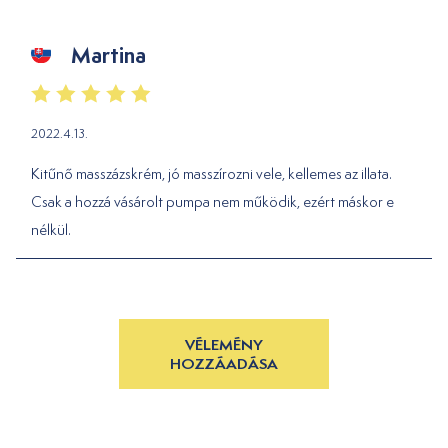
Martina
2022.4.13.
Kitűnő masszázskrém, jó masszírozni vele, kellemes az illata.
Csak a hozzá vásárolt pumpa nem működik, ezért máskor e
nélkül.
VÉLEMÉNY
HOZZÁADÁSA