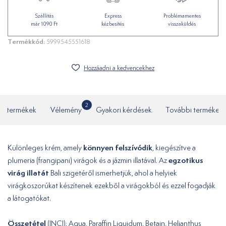
Szállítás
Express
Problémamentes
már 1090 Ft
kézbesítés
visszaküldés
Termékkód:
5999545551618
Hozzáadni a kedvencekhez
2
ó termékek
Vélemény
Gyakori kérdések
További termékek
könnyen
felszívódik
Különleges krém, amely
, kiegészítve a
egzotikus
plumeria (frangipani) virágok és a jázmin illatával. Az
virág
illatát
Bali szigetéről ismerhetjük, ahol a helyiek
virágkoszorúkat készítenek ezekből a virágokból és ezzel fogadják
a látogatókat.
Összetétel
(INCI): Aqua, Paraffin Liquidum, Betain, Helianthus