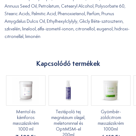
Annuus Seed Oil, Petrolatum, Cetearyl Alcohol, Polysorbate 60,
Stearic Acids, Palmitic Acid, Phenoxietanol, Parfüm, Prunus
Amygdalus Dulcis Oil, Ethylhexylclylyly, Glicly Béta-szitoszterin,
szkvalén, linalool, alfa-izometil-ionon, citronellol, eugenol, hidroxi-
citronellal, limonén
Kapcsolódó termékek
Mentol és
Testápoló tej
Gyömbér-
kámforos
magnézium olajjal,
zöldcitrom
masszázskrém
melatoninnal és
masszázskrém
1000 ml
OptiMSM-el
1000ml
200ml