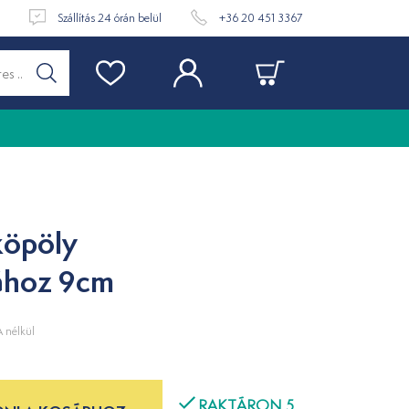
t
Szállítás 24 órán belül
+36 20 451 3367
köpöly
ához 9cm
 nélkül
RAKTÁRON 5