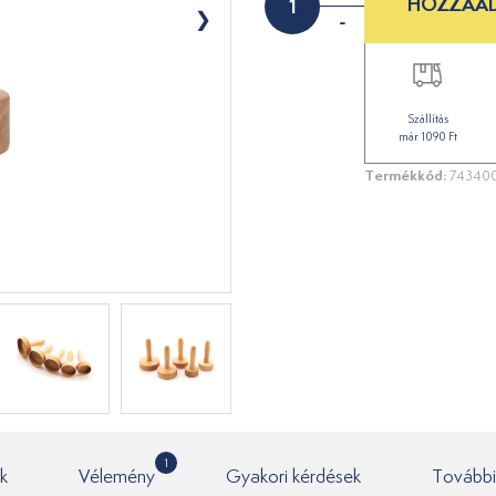
HOZZÁAD
-
Szállítás
már 1090 Ft
Termékkód:
74340
1
k
Vélemény
Gyakori kérdések
További