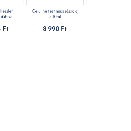
készlet
Celuline test masszázsolaj
Y henger fogantyúv
piához
500ml
maderoterápiáho
 Ft
8 990 Ft
11 590 Ft