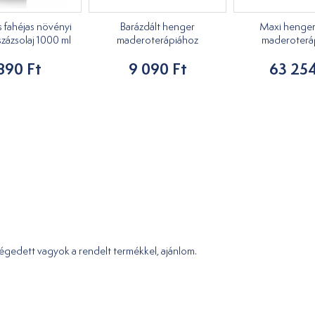
 fahéjas növényi
Barázdált henger
Maxi henger
zázsolaj 1000 ml
maderoterápiához
maderoterá
890 Ft
9 090 Ft
63 254
égedett vagyok a rendelt termékkel, ajánlom.