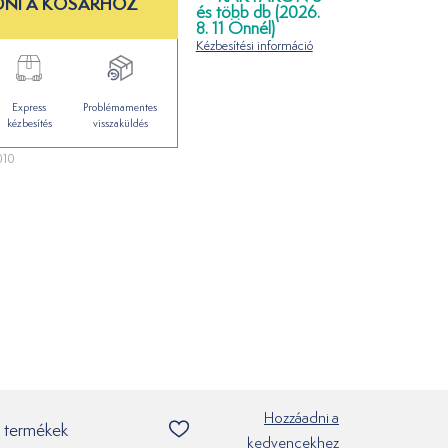
NI A KOSÁRHOZ
és több db (2026.
8. 11 Önnél)
Kézbesítési információ
Express
Problémamentes
kézbesítés
visszaküldés
010
Hozzáadni a
 termékek
kedvencekhez