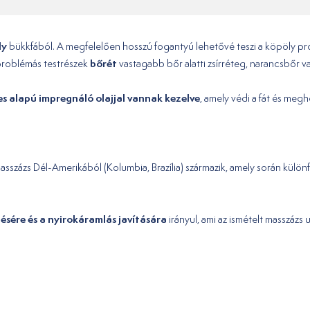
ly
bükkfából. A megfelelően hosszú fogantyú lehetővé teszi a köpöly p
bőrét
roblémás testrészek
vastagabb bőr alatti zsírréteg, narancsbőr
s alapú impregnáló olajjal vannak kezelve
, amely védi a fát és meg
 masszázs Dél-Amerikából (Kolumbia, Brazília) származik, amely során külön
ésére és a nyirokáramlás javítására
irányul, ami az ismételt masszázs 