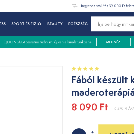
Ingyenes szállítás 39 000 Ft felet
ESS
SPORT ÉS FIZIO
BEAUTY
EGÉSZSÉG
ÚJDONSÁG! Szeretné tudni mi új van a kínálatunkban?
MEGNÉZ
Fából készült 
maderoterápi
8 090 Ft
6 370 Ft
ÁFA
+