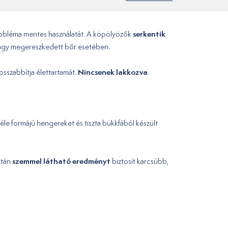
serkentik
robléma mentes használatát. A köpölyözők
 vagy megereszkedett bőr esetében.
Nincsenek lakkozva
hosszabbítja élettartamát.
.
féle formájú hengereket és tiszta bükkfából készült
szemmel látható eredményt
után
biztosít karcsúbb,