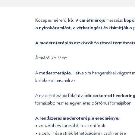
kb. 9 cm átmérőjű
köpö
Közepes méretű,
masszázs
a nyirokáramlást, a vérkeringést és kisimítják a
p
A maderoterápiás eszközök fa részei természete
Átmérő: kb. 9 cm
maderoterápia
A
, illetve a fa hengerekkel végzett
kellékeket használnak.
bőr serkentett vérkering
A maderoterápia főként a
formásabb test és egyenletes bőrtónus formájában.
A rendszeres maderoterápia eredménye:
• vonzóbb és karcsúbb testkontúrok
• a cellulit és a striák láthatóságának csökkenése