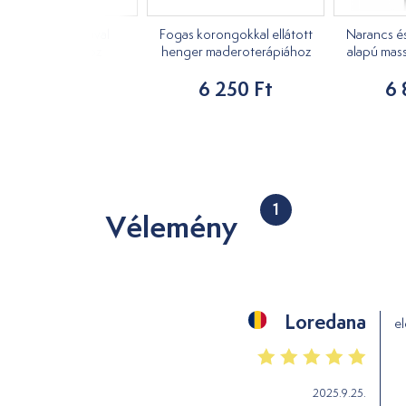
 henger fogantyúval
Fogas korongokkal ellátott
Narancs és
maderoterápiához
henger maderoterápiához
alapú mass
6 250 Ft
6 250 Ft
6 
1
Vélemény
Loredana
el
2025.9.25.