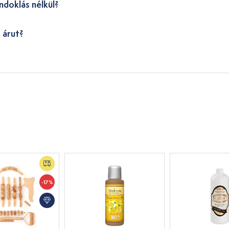
ndoklás nélkül?
 árut?
-17%