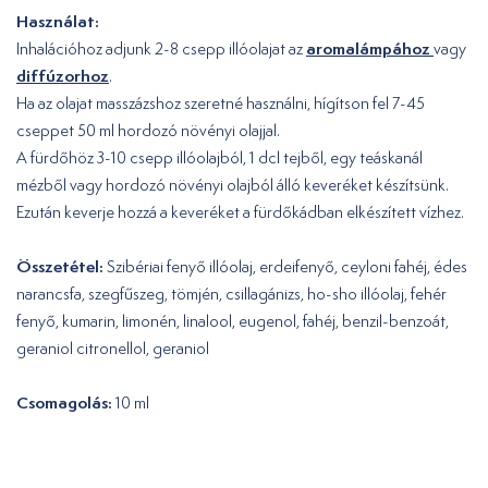
Használat:
aromalámpához
Inhalációhoz adjunk 2-8 csepp illóolajat az
vagy
diffúzorhoz
.
Ha az olajat masszázshoz szeretné használni, hígítson fel 7-45
cseppet 50 ml hordozó növényi olajjal.
A fürdőhöz 3-10 csepp illóolajból, 1 dcl tejből, egy teáskanál
mézből vagy hordozó növényi olajból álló keveréket készítsünk.
Ezután keverje hozzá a keveréket a fürdőkádban elkészített vízhez.
Összetétel:
Szibériai fenyő illóolaj, erdeifenyő, ceyloni fahéj, édes
narancsfa, szegfűszeg, tömjén, csillagánizs, ho-sho illóolaj, fehér
fenyő, kumarin, limonén, linalool, eugenol, fahéj, benzil-benzoát,
geraniol citronellol, geraniol
Csomagolás:
10 ml