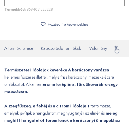
Termékkód:
8594031323228
Hozzáadni a kedvencekhez
A termék leírása
Kapcsolódó termékek
Vélemény
Gyakor
Természetes illóolajok keveréke A karácsony varázsa
kellemes fűszeres illattal, mely a friss karácsonyi mézeskalácsra
aromaterápiára, fürdőkeverékre vagy
emlékeztet. Alkalmas
masszázsra.
A szegfűszeg, a fahéj és a citrom illóolajait
tartalmazza,
meleg
amelyek javítják a hangulatot, megnyugtatják az elmét és
meghitt hangulatot teremtenek a karácsonyi ünnepekhez.