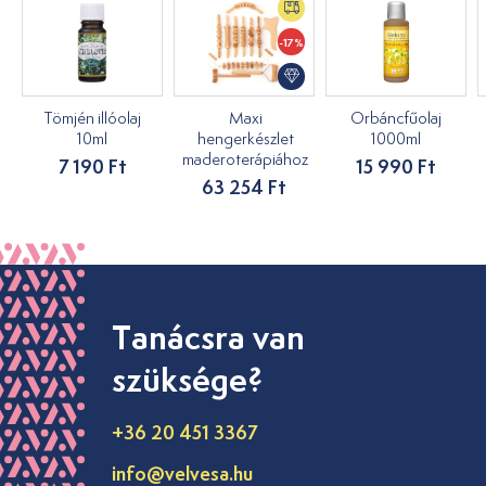
-17%
Tömjén illóolaj
Maxi
Orbáncfűolaj
10ml
hengerkészlet
1000ml
maderoterápiához
7 190 Ft
15 990 Ft
63 254 Ft
Tanácsra van
szüksége?
+36 20 451 3367
info@velvesa.hu