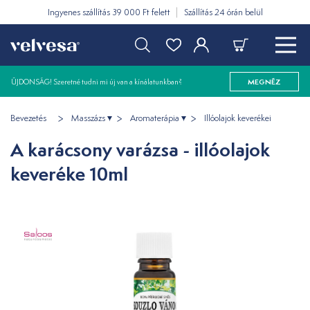
Ingyenes szállítás 39 000 Ft felett
Szállítás 24 órán belül
ÚJDONSÁG! Szeretné tudni mi új van a kínálatunkban?
MEGNÉZ
Bevezetés
Masszázs
Aromaterápia
Illóolajok keverékei
A karácsony varázsa - illóolajok
keveréke 10ml