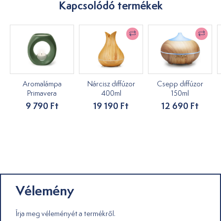
Kapcsolódó termékek
Aromalámpa
Nárcisz diffúzor
Csepp diffúzor
Primavera
400ml
150ml
9 790 Ft
19 190 Ft
12 690 Ft
Vélemény
Írja meg véleményét a termékről.