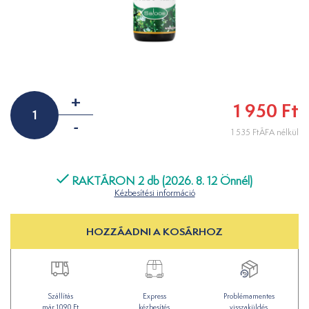
+
1 950 Ft
-
1 535 FtÁFA nélkül
RAKTÁRON 2 db (2026. 8. 12 Önnél)
Kézbesítési információ
HOZZÁADNI A KOSÁRHOZ
Szállítás
Express
Problémamentes
már 1090 Ft
kézbesítés
visszaküldés