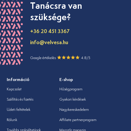
Tanácsra van
szüksége?
+36 20 451 3367
info@velvesa.hu
Google értékelés
4.8/5
Információ
E-shop
Kapcsolat
Hűségprogram
Szállítás és fizetés
Gyakori kérdések
Üzleti feltételek
Nagykereskedelem
Rólunk
Affiliate partnerprogram
További szolgáltatások
Masszőr magazin