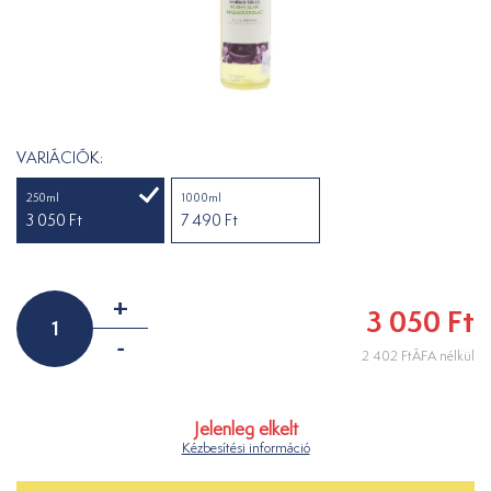
VARIÁCIÓK:
250ml
1000ml
3 050 Ft
7 490 Ft
+
3 050 Ft
-
2 402 FtÁFA nélkül
Jelenleg elkelt
Kézbesítési információ