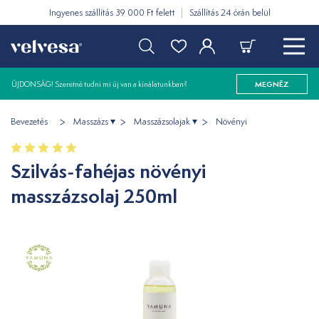
Ingyenes szállítás 39 000 Ft felett
Szállítás 24 órán belül
ÚJDONSÁG! Szeretné tudni mi új van a kínálatunkban?
MEGNÉZ
Bevezetés
Masszázs
Masszázsolajak
Növényi
Szilvás-fahéjas növényi
masszázsolaj 250ml