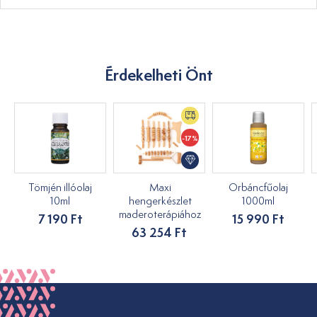
Érdekelheti Önt
-17%
Tömjén illóolaj
Maxi
Orbáncfűolaj
10ml
hengerkészlet
1000ml
maderoterápiához
7 190 Ft
15 990 Ft
63 254 Ft