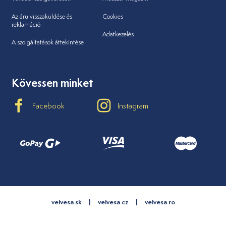
Az áru visszaküldése és
Cookies
reklamáció
Adatkezelés
A szolgáltatások áttekintése
Kövessen minket
Facebook
Instagram
velvesa.sk
velvesa.cz
velvesa.ro