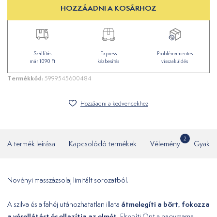
HOZZÁADNI A KOSÁRHOZ
Szállítás
Express
Problémamentes
már 1090 Ft
kézbesítés
visszaküldés
Termékkód:
5999545600484
Hozzáadni a kedvencekhez
2
A termék leírása
Kapcsolódó termékek
Vélemény
Gyakor
Növényi masszázsolaj limitált sorozatból.
átmelegíti a bőrt, fokozza
A szilva és a fahéj utánozhatatlan illata
a vérellátást és ellazítja az elmét.
Elrepíti Önt a nagymama