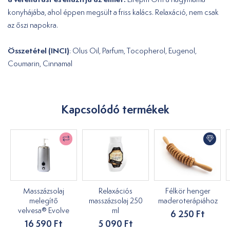
konyhájába, ahol éppen megsült a friss kalács. Relaxáció, nem csak
az őszi napokra.
Összetétel
(INCI)
: Olus Oil, Parfum, Tocopherol, Eugenol,
Coumarin, Cinnamal
Kapcsolódó termékek
Masszázsolaj
Relaxációs
Félkör henger
melegítő
masszázsolaj 250
maderoterápiához
velvesa® Evolve
ml
6 250 Ft
16 590 Ft
5 090 Ft