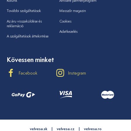
Rólunk
Affiliate partnerprogram
További szolgáltatások
Masszőr magazin
Az áru visszaküldése és
Cookies
reklamáció
Adatkezelés
A szolgáltatások áttekintése
Kövessen minket
Facebook
Instagram
velvesa.sk
velvesa.cz
velvesa.ro