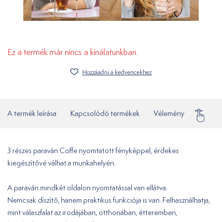
Ez a termék már nincs a kínálatunkban.
Hozzáadni a kedvencekhez
A termék leírása
Kapcsolódó termékek
Vélemény
Gyakor
3 részes paraván Coffe nyomtatott fényképpel, érdekes
kiegészítővé válhat a munkahelyén.
A paraván mindkét oldalon nyomtatással van ellátva.
Nemcsak díszítő, hanem praktikus funkciója is van. Felhasználhatja,
mint válaszfalat az irodájában, otthonában, étteremben,