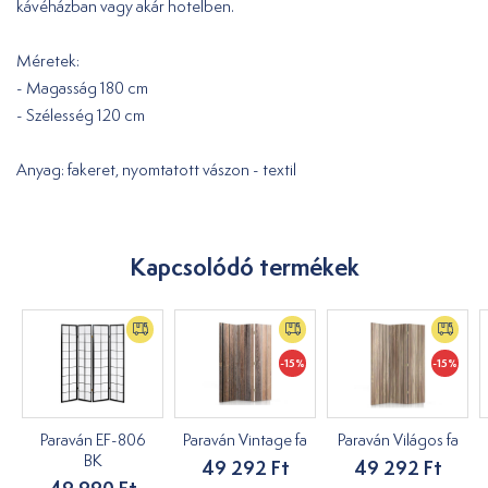
kávéházban vagy akár hotelben.
Méretek:
- Magasság 180 cm
- Szélesség 120 cm
Anyag: fakeret, nyomtatott vászon - textil
Kapcsolódó termékek
-15%
-15%
Paraván EF-806
Paraván Vintage fa
Paraván Világos fa
BK
49 292 Ft
49 292 Ft