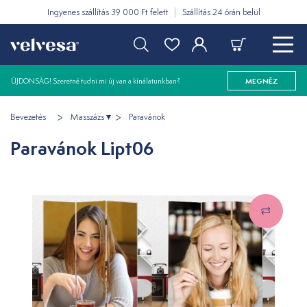
Ingyenes szállítás 39 000 Ft felett
Szállítás 24 órán belül
ÚJDONSÁG! Szeretné tudni mi új van a kínálatunkban?
MEGNÉZ
Bevezetés
Masszázs
Paravánok
Paravánok Lipt06