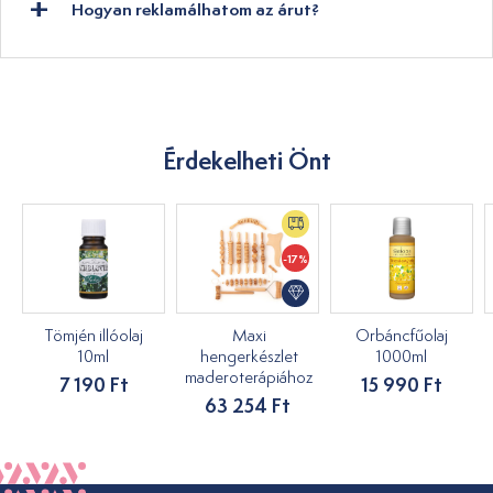
Hogyan reklamálhatom az árut?
Érdekelheti Önt
-17%
Tömjén illóolaj
Maxi
Orbáncfűolaj
10ml
hengerkészlet
1000ml
maderoterápiához
7 190 Ft
15 990 Ft
63 254 Ft