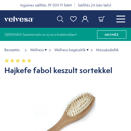
Ingyenes szállítás 39 000 Ft felett
Szállítás 24 órán belül
ÚJDONSÁG! Szeretné tudni mi új van a kínálatunkban?
MEGNÉZ
Bevezetés
Wellness
Wellness kiegészítők
Masszázskefék
Hajkefe fabol keszult sortekkel