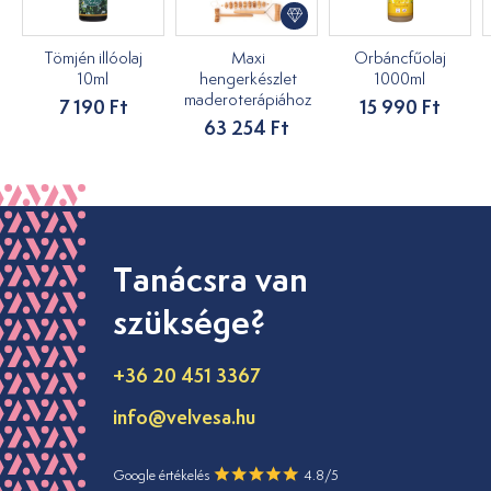
Tömjén illóolaj
Maxi
Orbáncfűolaj
10ml
hengerkészlet
1000ml
maderoterápiához
7 190 Ft
15 990 Ft
63 254 Ft
Tanácsra van
szüksége?
+36 20 451 3367
info@velvesa.hu
Google értékelés
4.8/5