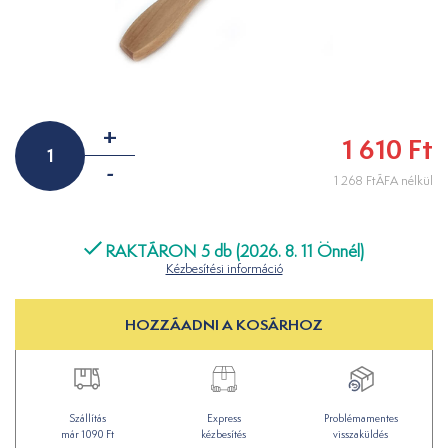
+
1 610 Ft
-
1 268 FtÁFA nélkül
RAKTÁRON 5 db (2026. 8. 11 Önnél)
Kézbesítési információ
HOZZÁADNI A KOSÁRHOZ
Szállítás
Express
Problémamentes
már 1090 Ft
kézbesítés
visszaküldés