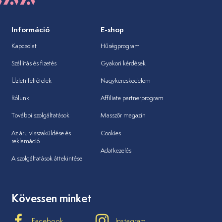
Információ
E-shop
Kapcsolat
Hűségprogram
Szállítás és fizetés
Gyakori kérdések
Üzleti feltételek
Nagykereskedelem
Rólunk
Affiliate partnerprogram
További szolgáltatások
Masszőr magazin
Az áru visszaküldése és
Cookies
reklamáció
Adatkezelés
A szolgáltatások áttekintése
Kövessen minket
Facebook
Instagram