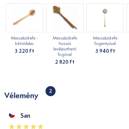
Masszázskefe -
Masszázskefe
Masszázskefe
kétoldalas
hosszú
fogantyúval
leválasztható
3 220 Ft
3 940 Ft
fogóval
2 820 Ft
2
Vélemény
San