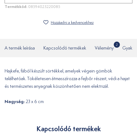
Termékkód:
08594023220085
Hozzáadni a kedvencekhez
2
A termék leírása
Kapcsolódó termékek
Vélemény
Gyakor
Hajkefe, fából készült sörtékkel, amelyek végein gömbök
találhatóak. Tökéletesen átmasszírozza a fejbőr részeit, védi a hajat
és természetes anyagnak köszönhetően nem elektrizál.
Nagyság:
23 x 6 cm
Kapcsolódó termékek