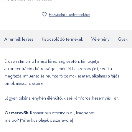
Hozzáadni a kedvencekhez
A termék leírása
Kapcsolódó termékek
Vélemény
Gyakor
Erősen stimuláló hatású fáradtság esetén, támogatja
a koncentrációs képességet, mérsékli a szorongást, segít a
megfázás, influenza és reumás fájdalmak esetén, alkalmas a fájós
izmok masszírozására.
Lágyan pikáns, enyhén élénkítő, kissé kámforos, kesernyés illat.
Összetevők
: Rosmarinus officinalis oil, limonene*,
linalool* (*éterikus olajak összetevője)