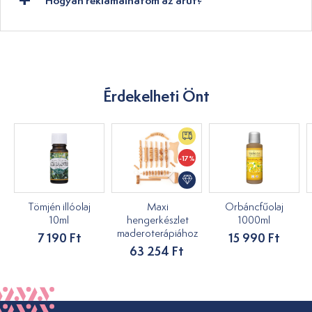
Hogyan reklamálhatom az árut?
Érdekelheti Önt
-17%
Tömjén illóolaj
Maxi
Orbáncfűolaj
10ml
hengerkészlet
1000ml
maderoterápiához
7 190 Ft
15 990 Ft
63 254 Ft