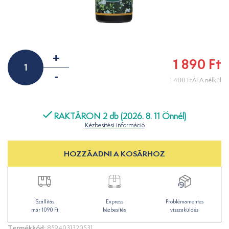
+
1 890 Ft
-
1 488 FtÁFA nélkül
RAKTÁRON 2 db (2026. 8. 11 Önnél)
Kézbesítési információ
HOZZÁADNI A KOSÁRHOZ
Szállítás
Express
Problémamentes
már 1090 Ft
kézbesítés
visszaküldés
Termékkód:
8594031320531