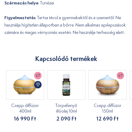
Származás helye
: Tunézia
Figyelmeztetés
: Tartsa távol a gyermekektől és a szemeitől. Ne
használja hígítatlan állapotban a bőrre. Nem alkalmas epilepsziások
számára és magas vérnyomás esetén. Ne használja terhesség alatt.
Kapcsolódó termékek
Csepp diffúzor
Törpefenyő
Csepp diffúzor
400ml
illóolaj 10ml
150ml
16 990 Ft
2 090 Ft
12 690 Ft