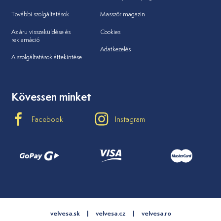
További szolgáltatások
Masszőr magazin
Az áru visszaküldése és
Cookies
reklamáció
Adatkezelés
A szolgáltatások áttekintése
Kövessen minket
Facebook
Instagram
velvesa.sk
velvesa.cz
velvesa.ro