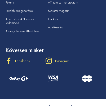
Rólunk
Affiliate partnerprogram
További szolgáltatások
Masszőr magazin
Az áru visszaküldése és
Cookies
reklamáció
Adatkezelés
A szolgáltatások áttekintése
Kövessen minket
Facebook
Instagram