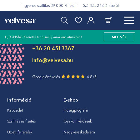
Ingyenes szállítás 39 000 Ft felett
Szállítás 24 órán belül
Tanácsra van
szüksége?
ÚJDONSÁG! Szeretné tudni mi új van a kínálatunkban?
MEGNÉZ
+36 20 451 3367
info@velvesa.hu
Google értékelés
4.8/5
Információ
E-shop
Kapcsolat
Hűségprogram
Szállítás és fizetés
Gyakori kérdések
Üzleti feltételek
Nagykereskedelem