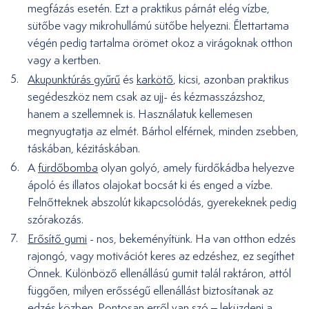
megfázás esetén. Ezt a praktikus párnát elég vízbe,
sütőbe vagy mikrohullámú sütőbe helyezni. Élettartama
végén pedig tartalma örömet okoz a virágoknak otthon
vagy a kertben.
Akupunktúrás gyűrű
és
karkötő
, kicsi, azonban praktikus
segédeszköz nem csak az ujj- és kézmasszázshoz,
hanem a szellemnek is. Használatuk kellemesen
megnyugtatja az elmét. Bárhol elférnek, minden zsebben,
táskában, kézitáskában.
A
fürdőbomba
olyan golyó, amely fürdőkádba helyezve
ápoló és illatos olajokat bocsát ki és enged a vízbe.
Felnőtteknek abszolút kikapcsolódás, gyerekeknek pedig
szórakozás.
Erősítő gumi
- nos, bekeményítünk. Ha van otthon edzés
rajongó, vagy motivációt keres az edzéshez, ez segíthet
Önnek. Különböző ellenállású gumit talál raktáron, attól
függően, milyen erősségű ellenállást biztosítanak az
edzés közben. Pontosan erről van szó – leküzdeni a