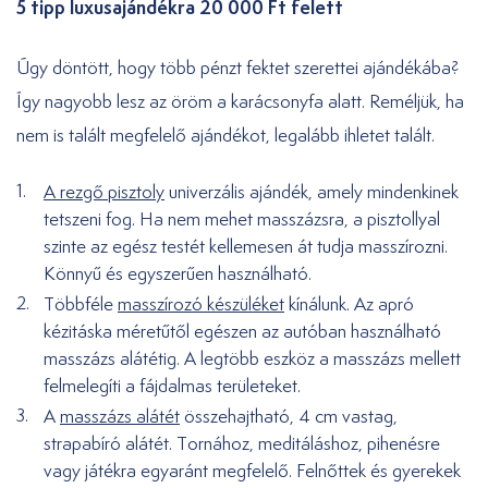
5 tipp luxusajándékra 20 000 Ft felett
Úgy döntött, hogy több pénzt fektet szerettei ajándékába?
Így nagyobb lesz az öröm a karácsonyfa alatt. Reméljük, ha
nem is talált megfelelő ajándékot, legalább ihletet talált.
A rezgő pisztoly
univerzális ajándék, amely mindenkinek
tetszeni fog. Ha nem mehet masszázsra, a pisztollyal
szinte az egész testét kellemesen át tudja masszírozni.
Könnyű és egyszerűen használható.
Többféle
masszírozó készüléket
kínálunk. Az apró
kézitáska méretűtől egészen az autóban használható
masszázs alátétig. A legtöbb eszköz a masszázs mellett
felmelegíti a fájdalmas területeket.
A
masszázs alátét
összehajtható, 4 cm vastag,
strapabíró alátét. Tornához, meditáláshoz, pihenésre
vagy játékra egyaránt megfelelő. Felnőttek és gyerekek