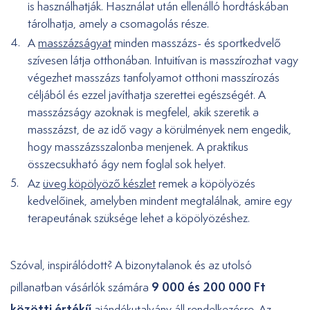
is használhatják. Használat után ellenálló hordtáskában
tárolhatja, amely a csomagolás része.
A
masszázságyat
minden masszázs- és sportkedvelő
szívesen látja otthonában. Intuitívan is masszírozhat vagy
végezhet masszázs tanfolyamot otthoni masszírozás
céljából és ezzel javíthatja szerettei egészségét. A
masszázságy azoknak is megfelel, akik szeretik a
masszázst, de az idő vagy a körülmények nem engedik,
hogy masszázsszalonba menjenek. A praktikus
összecsukható ágy nem foglal sok helyet.
Az
üveg köpölyöző készlet
remek a köpölyözés
kedvelőinek, amelyben mindent megtalálnak, amire egy
terapeutának szüksége lehet a köpölyözéshez.
Szóval, inspirálódott? A bizonytalanok és az utolsó
9 000 és 200 000 Ft
pillanatban vásárlók számára
közötti értékű
ajándékutalvány
áll rendelkezésre. Az