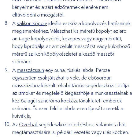
kényelmet és a zárt edzőtermek ellenére nem
eltávolodni a mozgástól.
A
szilikon köpöly
ideális eszköz a köpölyözés hatásainak
megismeréséhez. Választhat kis méretű köpölyt az arc
anti-age köpölyözésér, közepes vagy nagy méretűt,
hogy kipróbálja az anticellulit masszázst vagy különböző
méretű szilikon köpölykészletet a kezdő masszőr
számára.
A
masszázssün
egy puha, tüskés labda. Persze
egyszerűen csak játszhat is vele, de elsősorban
masszázshoz készült rehabilitációs segédeszköz. Lazítja
az izmokat és megfelelő kiegészítője a munkaasztalnak a
kéztőalagút szindróma kockázatának kitett emberek
számára. És ezen felül a labda ezen típusát szeretik a
kutyák is.
Az
Overball
segédeszköz az edzéshez, valamint a hát
megtámasztására is, például vezetés vagy ülés közben.