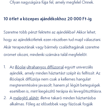
Olyan nagyságúra fújja fel, amely megfelel Önnek.
10 ötlet a közepes ajándékokhoz 20 000 Ft-ig
Szeretne több pénzt fektetni az ajándékba? Akkor lehet,
hogy az ajándékötletek ezen részében tud majd választani.
Akár terapeutának vagy bármely családtagjának szeretne
örömet okozni, mindenki számára talál megfelelőt.
Az
illóolaj
ultrahangos diffúzorral
együtt univerzális
ajándék, amely minden háztartást szépít és felfrissít. Az
illóolajok diffúziója nem csak a kellemes hangulat
megteremtésére javasolt, hanem pl. légúti betegségek
esetében is, mint kiegészítő terápia és levegőtisztításra.
A
melegítő alátét
, illetve takaró minden háztartásba
alkalmas. Főleg az idősebbek vagy fázósak fogják