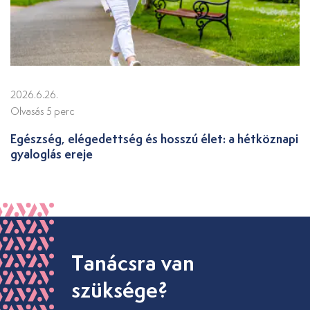
2026.6.26.
Olvasás 5 perc
Egészség, elégedettség és hosszú élet: a hétköznapi
gyaloglás ereje
Tanácsra van
szüksége?