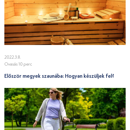
2022.3.8.
Ovasás 10 perc
Először megyek szaunába: Hogyan készüljek fel?