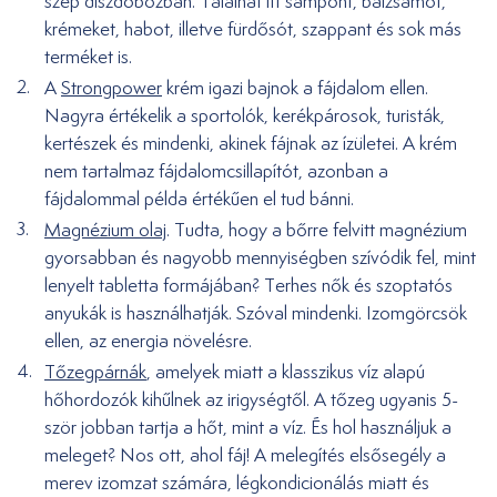
szép díszdobozban. Találhat itt sampont, balzsamot,
krémeket, habot, illetve fürdősót, szappant és sok más
terméket is.
A
Strongpower
krém igazi bajnok a fájdalom ellen.
Nagyra értékelik a sportolók, kerékpárosok, turisták,
kertészek és mindenki, akinek fájnak az ízületei. A krém
nem tartalmaz fájdalomcsillapítót, azonban a
fájdalommal példa értékűen el tud bánni.
Magnézium olaj
. Tudta, hogy a bőrre felvitt magnézium
gyorsabban és nagyobb mennyiségben szívódik fel, mint
lenyelt tabletta formájában? Terhes nők és szoptatós
anyukák is használhatják. Szóval mindenki. Izomgörcsök
ellen, az energia növelésre.
Tőzegpárnák
, amelyek miatt a klasszikus víz alapú
hőhordozók kihűlnek az irigységtől. A tőzeg ugyanis 5-
ször jobban tartja a hőt, mint a víz. És hol használjuk a
meleget? Nos ott, ahol fáj! A melegítés elsősegély a
merev izomzat számára, légkondicionálás miatt és