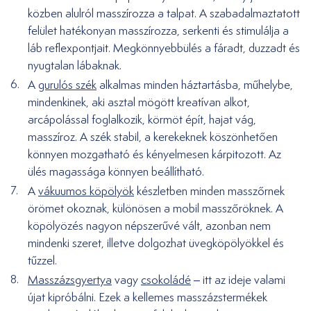
közben alulról masszírozza a talpat. A szabadalmaztatott
felület hatékonyan masszírozza, serkenti és stimulálja a
láb reflexpontjait. Megkönnyebbülés a fáradt, duzzadt és
nyugtalan lábaknak.
A
gurulós szék
alkalmas minden háztartásba, műhelybe,
mindenkinek, aki asztal mögött kreatívan alkot,
arcápolással foglalkozik, körmöt épít, hajat vág,
masszíroz. A szék stabil, a kerekeknek köszönhetően
könnyen mozgatható és kényelmesen kárpitozott. Az
ülés magassága könnyen beállítható.
A
vákuumos köpölyök
készletben minden masszőrnek
örömet okoznak, különösen a mobil masszőröknek. A
köpölyözés nagyon népszerűvé vált, azonban nem
mindenki szeret, illetve dolgozhat üvegköpölyökkel és
tűzzel.
Masszázsgyertya
vagy
csokoládé
– itt az ideje valami
újat kipróbálni. Ezek a kellemes masszázstermékek