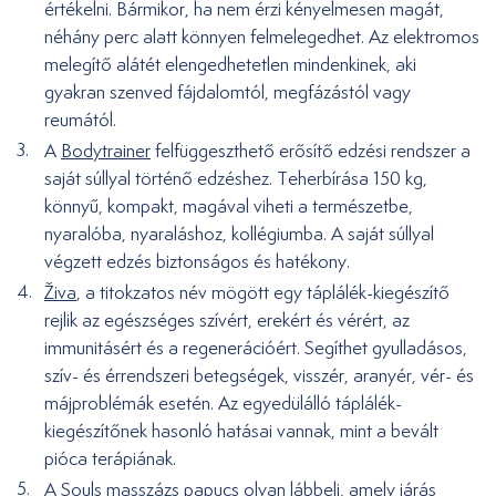
értékelni. Bármikor, ha nem érzi kényelmesen magát,
néhány perc alatt könnyen felmelegedhet. Az elektromos
melegítő alátét elengedhetetlen mindenkinek, aki
gyakran szenved fájdalomtól, megfázástól vagy
reumától.
A
Bodytrainer
felfüggeszthető erősítő edzési rendszer a
saját súllyal történő edzéshez. Teherbírása 150 kg,
könnyű, kompakt, magával viheti a természetbe,
nyaralóba, nyaraláshoz, kollégiumba. A saját súllyal
végzett edzés biztonságos és hatékony.
Živa
, a titokzatos név mögött egy táplálék-kiegészítő
rejlik az egészséges szívért, erekért és vérért, az
immunitásért és a regenerációért. Segíthet gyulladásos,
szív- és érrendszeri betegségek, visszér, aranyér, vér- és
májproblémák esetén. Az egyedülálló táplálék-
kiegészítőnek hasonló hatásai vannak, mint a bevált
pióca terápiának.
A Souls masszázs papucs olyan lábbeli, amely járás