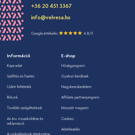
+36 20 451 3367
info@velvesa.hu
Google értékelés
4.8/5
Információ
E-shop
Kapcsolat
Hűségprogram
Szállítás és fizetés
Gyakori kérdések
Üzleti feltételek
Nagykereskedelem
Rólunk
Affiliate partnerprogram
További szolgáltatások
Masszőr magazin
Az áru visszaküldése és
Cookies
reklamáció
Adatkezelés
A szolgáltatások áttekintése