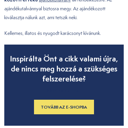
ajándékutalvánnyal biztosra megy. Az ajándékozott
kiválasztja nálunk azt, ami tetszik neki.
Kellemes, illatos és nyugodt karácsonyt kívánunk.
Inspirálta Önt a cikk valami újra,
de nincs meg hozzá a szükséges
felszerelése?
[blue_block_text]
TOVÁBB AZ E-SHOPBA