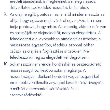
eredeti ajándéknak is megfelelnek a meleg viaszos,
illetve illatos csokoládés masszázs kínálatához.
Az
olajmelegítő
pontosan az, amiről minden masszőr azt
állítja, hogy egyszer majd vásárol egyet. Azonban nem
tudja pontosan, hogy mikor. Azok pedig, akiknek már van
és használják az olajmelegítőt, nagyon elégedettek. A
felmelegített olaj gyorsabban átmelegíti az izmokat, a
masszírozás egyszerűbb, ráadásul azonnal jobban
csúszik az olaj és a fogyasztása is csökken. Ne
feledkezzünk meg az elégedett vendégről sem.
Sok masszőr nem rendel
hordtáskát
az összecsukható
masszázságyhoz, később aztán megbánja. A
masszázságyat időnként hordozni vagy mozgatni kell,
erre ideális az ellenálló anyagból készült táska. Megvédi
a műbőrt a mechanikai sérülésektől és a
szennyeződésektől.