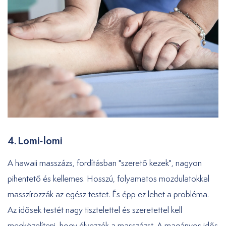
4. Lomi-lomi
A hawaii masszázs, fordításban "szerető kezek", nagyon
pihentető és kellemes. Hosszú, folyamatos mozdulatokkal
masszírozzák az egész testet. És épp ez lehet a probléma.
Az idősek testét nagy tisztelettel és szeretettel kell
megközelíteni, hogy élvezzék a masszázst. A magányos idős