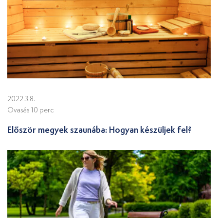
2022.3.8.
Ovasás 10 perc
Először megyek szaunába: Hogyan készüljek fel?