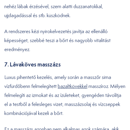
nehéz lábak érzésével, szem alatti duzzanatokkal,
ujjdagadással és stb. küszködnek.
A rendszeres kézi nyirokelvezetés javítja az ellenálló
képességet, szebbé teszi a bőrt és nagyobb vitalitást
eredményez.
7. Lávaköves masszázs
Luxus pihentető kezelés, amely során a masszőr sima
vízfürdőbenn felmelegített
bazaltkövekkel
masszíroz. Mélyen
felmelegíti az izmokat és az ízületeket, gyengéden távolítja
el a testből a felesleges vizet, masszázsolaj és vízcseppek
kombinációjával kezeli a bőrt.
Ez a masszázs azonban nem alkalmas azok számára, akik