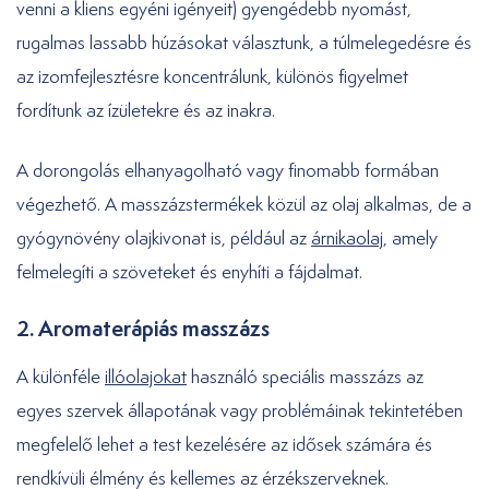
venni a kliens egyéni igényeit) gyengédebb nyomást,
rugalmas lassabb húzásokat választunk, a túlmelegedésre és
az izomfejlesztésre koncentrálunk, különös figyelmet
fordítunk az ízületekre és az inakra.
A dorongolás elhanyagolható vagy finomabb formában
végezhető. A masszázstermékek közül az olaj alkalmas, de a
gyógynövény olajkivonat is, például az
árnikaolaj
, amely
felmelegíti a szöveteket és enyhíti a fájdalmat.
2. Aromaterápiás masszázs
A különféle
illóolajokat
használó speciális masszázs az
egyes szervek állapotának vagy problémáinak tekintetében
megfelelő lehet a test kezelésére az idősek számára és
rendkívüli élmény és kellemes az érzékszerveknek.