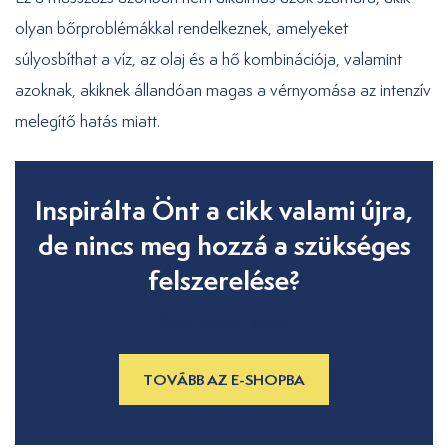
olyan bőrproblémákkal rendelkeznek, amelyeket
súlyosbíthat a víz, az olaj és a hő kombinációja, valamint
azoknak, akiknek állandóan magas a vérnyomása az intenzív
melegítő hatás miatt.
Inspirálta Önt a cikk valami újra,
de nincs meg hozzá a szükséges
felszerelése?
[blue_block_text]
TOVÁBB AZ E-SHOPBA