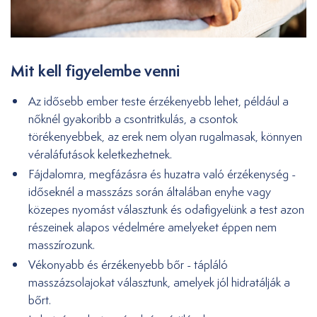
Mit kell figyelembe venni
Az idősebb ember teste érzékenyebb lehet, például a
nőknél gyakoribb a csontritkulás, a csontok
törékenyebbek, az erek nem olyan rugalmasak, könnyen
véraláfutások keletkezhetnek.
Fájdalomra, megfázásra és huzatra való érzékenység -
időseknél a masszázs során általában enyhe vagy
közepes nyomást választunk és odafigyelünk a test azon
részeinek alapos védelmére amelyeket éppen nem
masszírozunk.
Vékonyabb és érzékenyebb bőr - tápláló
masszázsolajokat választunk, amelyek jól hidratálják a
bőrt.