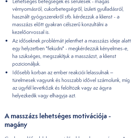
Lehetséges betegségek és sérülések - magas
vérnyomásról, cukorbetegségről, ízületi gyulladásról,
használt gyógyszerekről stb. kérdezzük a klienst - a
masszázs előtt gyakran célszerű konzultálni a
kezelőorvossal is.
Az időseknek problémát jelenthet a masszázs ideje alatt
egy helyzetben "feküdni" - megkérdezzük kényelmes-e,
ha szükséges, megszakítjuk a masszázst, a klienst
pozicionáljuk.
Idősebb korban az ember reakciói lelassulnak –
türelmesek vagyunk és hosszabb idővel számolunk, míg
az ügyfél levetkőzik és felöltözik vagy az ágyra
helyezkedik vagy elhagyja azt.
A masszázs lehetséges motivációja -
magány