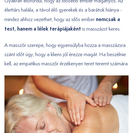
Gyakran előfordul, hogy az idősebb ember magányos. Az
élettárs halála, a távol élő gyerekek és a barátok hiánya -
nemcsak a
mindez ahhoz vezethet, hogy az idős ember
test, hanem a lélek terápiájaként
is masszázst keres.
A masszőr szerepe, hogy egyensúlyba hozza a masszázsra
szánt időt úgy, hogy a kliens jól érezze magát. Ha beszélnie
kell, az empatikus masszőr érzékenyen teret teremt számára.