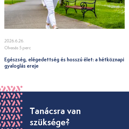
2026.6.26.
Olvasás 5 perc
Egészség, elégedettség és hosszú élet: a hétköznapi
gyaloglás ereje
Tanácsra van
szüksége?