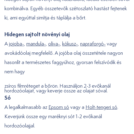
kombinálva. Egyéb összetevők szétoszlató hastást fejtenek
ki, ami egyúttal simítja és táplálja a bőrt.
Hidegen sajtolt növényi olaj
A
jojoba-
,
mandula-
,
olíva-
,
kókusz-
,
napraforgó-
vagy
avokádóolaj megfelelő. A jojóba olaj összetétele nagyon
hasonlít a természetes faggyúhoz, gyorsan felszívódik és
nem hagy
zsíros filmréteget a bőrön. Használjon 2-3 evőkanál
hordozóolajat, vagy keverje össze az olajat sóval.
Só
A legalkalmasabb az
Epsom só
vagy a
Holt-tengeri só
.
Keverjünk össze egy maréknyi sót 1-2 evőkanál
hordozóolajjal.