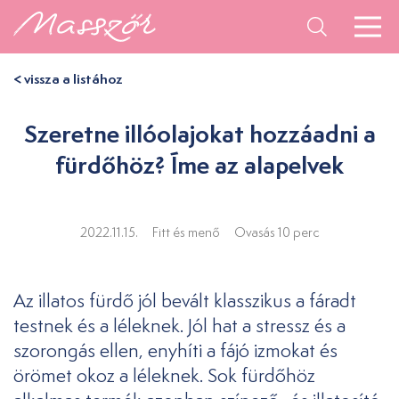
< vissza a listához
Szeretne illóolajokat hozzáadni a
fürdőhöz? Íme az alapelvek
2022.11.15.
Fitt és menő
Ovasás 10 perc
Az illatos fürdő jól bevált klasszikus a fáradt
testnek és a léleknek. Jól hat a stressz és a
szorongás ellen, enyhíti a fájó izmokat és
örömet okoz a léleknek. Sok fürdőhöz