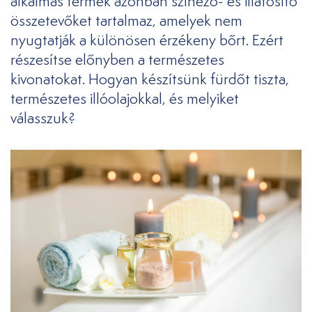
alkalmas termék azonban színező- és illatosító
összetevőket tartalmaz, amelyek nem
nyugtatják a különösen érzékeny bőrt. Ezért
részesítse előnyben a természetes
kivonatokat. Hogyan készítsünk fürdőt tiszta,
természetes illóolajokkal, és melyiket
válasszuk?