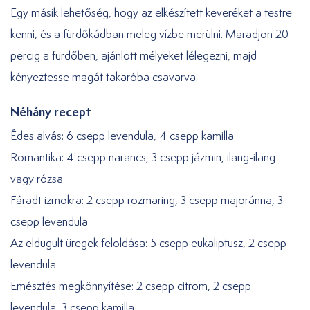
Egy másik lehetőség, hogy az elkészített keveréket a testre
kenni, és a fürdőkádban meleg vízbe merülni. Maradjon 20
percig a fürdőben, ajánlott mélyeket lélegezni, majd
kényeztesse magát takaróba csavarva.
Néhány recept
Édes alvás: 6 csepp levendula, 4 csepp kamilla
Romantika: 4 csepp narancs, 3 csepp jázmin, ilang-ilang
vagy rózsa
Fáradt izmokra: 2 csepp rozmaring, 3 csepp majoránna, 3
csepp levendula
Az eldugult üregek feloldása: 5 csepp eukaliptusz, 2 csepp
levendula
Emésztés megkönnyítése: 2 csepp citrom, 2 csepp
levendula, 3 csepp kamilla