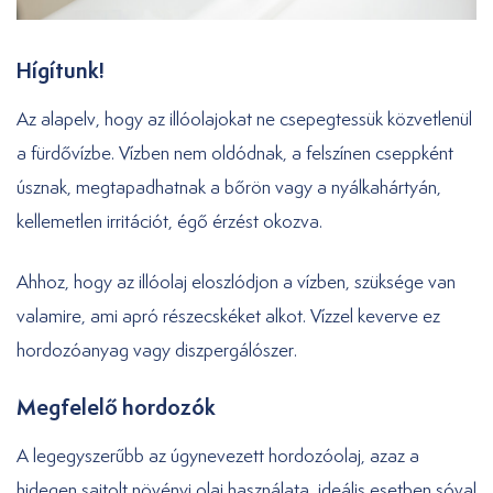
Hígítunk!
Az alapelv, hogy az illóolajokat ne csepegtessük közvetlenül
a fürdővízbe. Vízben nem oldódnak, a felszínen cseppként
úsznak, megtapadhatnak a bőrön vagy a nyálkahártyán,
kellemetlen irritációt, égő érzést okozva.
Ahhoz, hogy az illóolaj eloszlódjon a vízben, szüksége van
valamire, ami apró részecskéket alkot. Vízzel keverve ez
hordozóanyag vagy diszpergálószer.
Megfelelő hordozók
A legegyszerűbb az úgynevezett hordozóolaj, azaz a
hidegen sajtolt növényi olaj használata, ideális esetben sóval