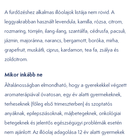
A fürdőzéshez alkalmas illóolajok listája nem rövid. A
leggyakrabban használt levendula, kamilla, rózsa, citrom,
rozmaring, tömjén, ilang-ilang, szantálfa, cédrusfa, pacsuli,
jázmin, majoránna, narancs, bergamott, boróka, mirha,
grapefruit, muskátli, ciprus, kardamon, tea fa, zsálya és
zöldcitrom.
Mikor inkább ne
Általánosságban elmondható, hogy a gyerekekkel végzett
aromaterápiával óvatosan, egy év alatti gyermekeknek,
terheseknek (főleg első trimeszterben) és szoptatós
anyáknak, epilepsziásoknak, májbetegeknek, onkológiai
betegeknek és jelentős egészségügyi problémák esetén
nem ajánlott. Az illóolaj adagolása 12 év alatti gyermekek