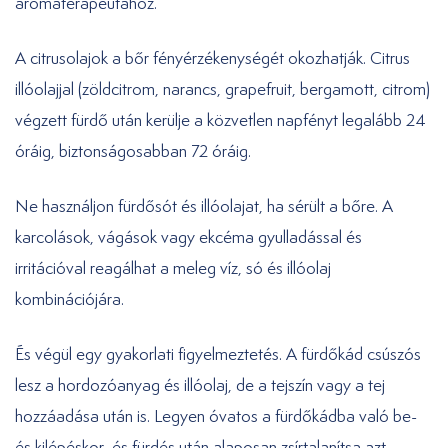
aromaterapeutához.
A citrusolajok a bőr fényérzékenységét okozhatják. Citrus
illóolajjal (zöldcitrom, narancs, grapefruit, bergamott, citrom)
végzett fürdő után kerülje a közvetlen napfényt legalább 24
óráig, biztonságosabban 72 óráig.
Ne használjon fürdősót és illóolajat, ha sérült a bőre. A
karcolások, vágások vagy ekcéma gyulladással és
irritációval reagálhat a meleg víz, só és illóolaj
kombinációjára.
És végül egy gyakorlati figyelmeztetés. A fürdőkád csúszós
lesz a hordozóanyag és illóolaj, de a tejszín vagy a tej
hozzáadása után is. Legyen óvatos a fürdőkádba való be-
és kilépéskor, és fürdés után alaposan zsírtalanítsa azt.