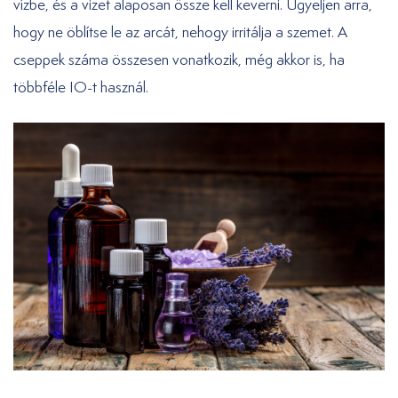
vízbe, és a vizet alaposan össze kell keverni. Ügyeljen arra,
hogy ne öblítse le az arcát, nehogy irritálja a szemet. A
cseppek száma összesen vonatkozik, még akkor is, ha
többféle IO-t használ.