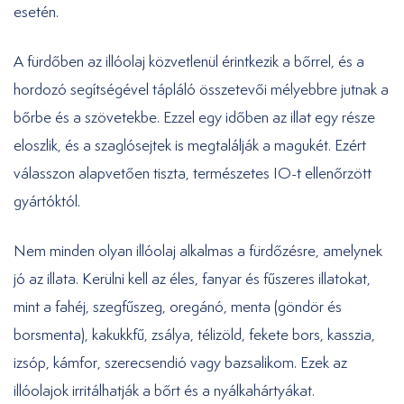
esetén.
A fürdőben az illóolaj közvetlenül érintkezik a bőrrel, és a
hordozó segítségével tápláló összetevői mélyebbre jutnak a
bőrbe és a szövetekbe. Ezzel egy időben az illat egy része
eloszlik, és a szaglósejtek is megtalálják a magukét. Ezért
válasszon alapvetően tiszta, természetes IO-t ellenőrzött
gyártóktól.
Nem minden olyan illóolaj alkalmas a fürdőzésre, amelynek
jó az illata. Kerülni kell az éles, fanyar és fűszeres illatokat,
mint a fahéj, szegfűszeg, oregánó, menta (göndör és
borsmenta), kakukkfű, zsálya, télizöld, fekete bors, kasszia,
izsóp, kámfor, szerecsendió vagy bazsalikom. Ezek az
illóolajok irritálhatják a bőrt és a nyálkahártyákat.