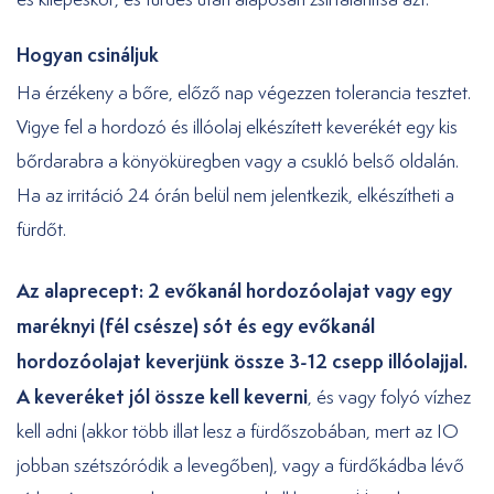
Hogyan csináljuk
Ha érzékeny a bőre, előző nap végezzen tolerancia tesztet.
Vigye fel a hordozó és illóolaj elkészített keverékét egy kis
bőrdarabra a könyöküregben vagy a csukló belső oldalán.
Ha az irritáció 24 órán belül nem jelentkezik, elkészítheti a
fürdőt.
Az alaprecept: 2 evőkanál hordozóolajat vagy egy
maréknyi (fél csésze) sót és egy evőkanál
hordozóolajat keverjünk össze 3-12 csepp illóolajjal.
A keveréket jól össze kell keverni
, és vagy folyó vízhez
kell adni (akkor több illat lesz a fürdőszobában, mert az IO
jobban szétszóródik a levegőben), vagy a fürdőkádba lévő