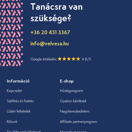
Tanácsra van
szüksége?
+36 20 451 3367
info@velvesa.hu
Google értékelés
4.8/5
Információ
E-shop
Kapcsolat
Hűségprogram
Szállítás és fizetés
Gyakori kérdések
Üzleti feltételek
Nagykereskedelem
Rólunk
Affiliate partnerprogram
További szolgáltatások
Masszőr magazin