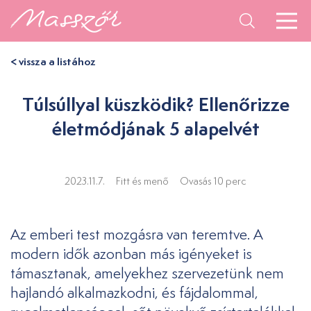
< vissza a listához
Túlsúllyal küszködik? Ellenőrizze
életmódjának 5 alapelvét
2023.11.7.
Fitt és menő
Ovasás 10 perc
Az emberi test mozgásra van teremtve. A
modern idők azonban más igényeket is
támasztanak, amelyekhez szervezetünk nem
hajlandó alkalmazkodni, és fájdalommal,