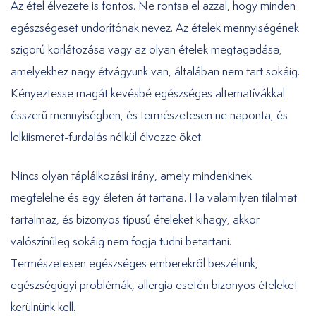
Az étel élvezete is fontos. Ne rontsa el azzal, hogy minden
egészségeset undorítónak nevez. Az ételek mennyiségének
szigorú korlátozása vagy az olyan ételek megtagadása,
amelyekhez nagy étvágyunk van, általában nem tart sokáig.
Kényeztesse magát kevésbé egészséges alternatívákkal
ésszerű mennyiségben, és természetesen ne naponta, és
lelkiismeret-furdalás nélkül élvezze őket.
Nincs olyan táplálkozási irány, amely mindenkinek
megfelelne és egy életen át tartana. Ha valamilyen tilalmat
tartalmaz, és bizonyos típusú ételeket kihagy, akkor
valószínűleg sokáig nem fogja tudni betartani.
Természetesen egészséges emberekről beszélünk,
egészségügyi problémák, allergia esetén bizonyos ételeket
kerülnünk kell.