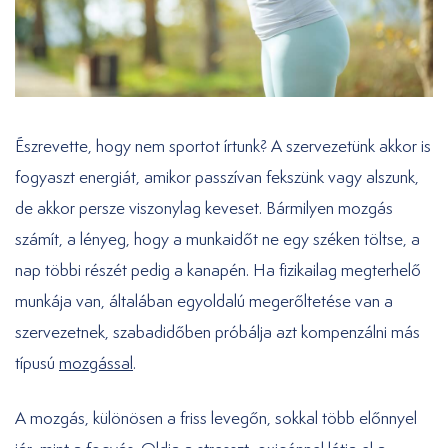
Észrevette, hogy nem sportot írtunk? A szervezetünk akkor is
fogyaszt energiát, amikor passzívan fekszünk vagy alszunk,
de akkor persze viszonylag keveset. Bármilyen mozgás
számít, a lényeg, hogy a munkaidőt ne egy széken töltse, a
nap többi részét pedig a kanapén. Ha fizikailag megterhelő
munkája van, általában egyoldalú megerőltetése van a
szervezetnek, szabadidőben próbálja azt kompenzálni más
típusú
mozgással
.
A mozgás, különösen a friss levegőn, sokkal több előnnyel