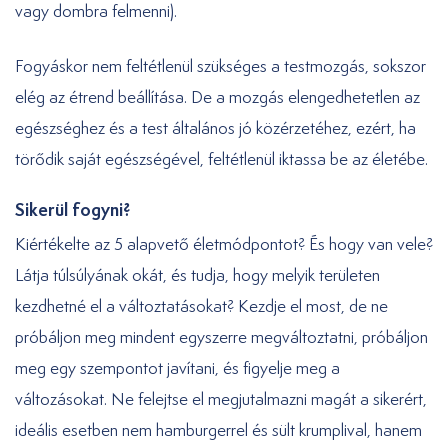
vagy dombra felmenni).
Fogyáskor nem feltétlenül szükséges a testmozgás, sokszor
elég az étrend beállítása. De a mozgás elengedhetetlen az
egészséghez és a test általános jó közérzetéhez, ezért, ha
törődik saját egészségével, feltétlenül iktassa be az életébe.
Sikerül fogyni?
Kiértékelte az 5 alapvető életmódpontot? És hogy van vele?
Látja túlsúlyának okát, és tudja, hogy melyik területen
kezdhetné el a változtatásokat? Kezdje el most, de ne
próbáljon meg mindent egyszerre megváltoztatni, próbáljon
meg egy szempontot javítani, és figyelje meg a
változásokat. Ne felejtse el megjutalmazni magát a sikerért,
ideális esetben nem hamburgerrel és sült krumplival, hanem