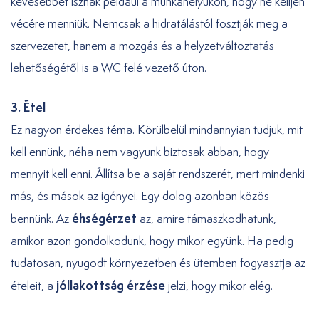
kevesebbet isznak például a munkahelyükön, hogy ne kelljen
vécére menniük. Nemcsak a hidratálástól fosztják meg a
szervezetet, hanem a mozgás és a helyzetváltoztatás
lehetőségétől is a WC felé vezető úton.
3. Étel
Ez nagyon érdekes téma. Körülbelül mindannyian tudjuk, mit
kell ennünk, néha nem vagyunk biztosak abban, hogy
mennyit kell enni. Állítsa be a saját rendszerét, mert mindenki
más, és mások az igényei. Egy dolog azonban közös
éhségérzet
bennünk. Az
az, amire támaszkodhatunk,
amikor azon gondolkodunk, hogy mikor együnk. Ha pedig
tudatosan, nyugodt környezetben és ütemben fogyasztja az
jóllakottság érzése
ételeit, a
jelzi, hogy mikor elég.