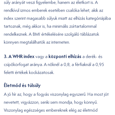
súly arányát veszi figyelembe, hanem az életkort is. A
rendkívül izmos emberek esetében csalóka lehet, akik az
index szerint magasabb súlyuk miatt az elhízás kategóriájába
tartoznak, még akkor is, ha minimális zsírtartalommal
rendelkeznek. A BMI értékelésére szolgáló táblázatok
könnyen megtalálhatók az interneten.
3. A WHR index
központi elhízás
vagy a
a derék- és
csípőkörfogat aránya. A nőknél a 0,8, a férfiaknál a 0,95
feletti értékek kockázatosak.
Életmód és túlsúly
A jó hír az, hogy a fogyás viszonylag egyszerű. Ha most jót
nevetett, vigyázzon, senki sem mondja, hogy könnyű.
Viszonylag egészséges embereknek elég az életmód