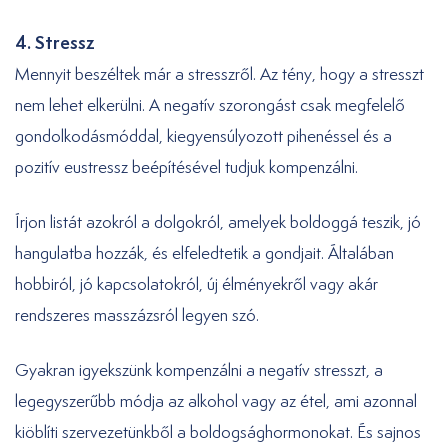
4. Stressz
Mennyit beszéltek már a stresszről. Az tény, hogy a stresszt
nem lehet elkerülni. A negatív szorongást csak megfelelő
gondolkodásmóddal, kiegyensúlyozott pihenéssel és a
pozitív eustressz beépítésével tudjuk kompenzálni.
Írjon listát azokról a dolgokról, amelyek boldoggá teszik, jó
hangulatba hozzák, és elfeledtetik a gondjait. Általában
hobbiról, jó kapcsolatokról, új élményekről vagy akár
rendszeres masszázsról legyen szó.
Gyakran igyekszünk kompenzálni a negatív stresszt, a
legegyszerűbb módja az alkohol vagy az étel, ami azonnal
kiöblíti szervezetünkből a boldogsághormonokat. És sajnos