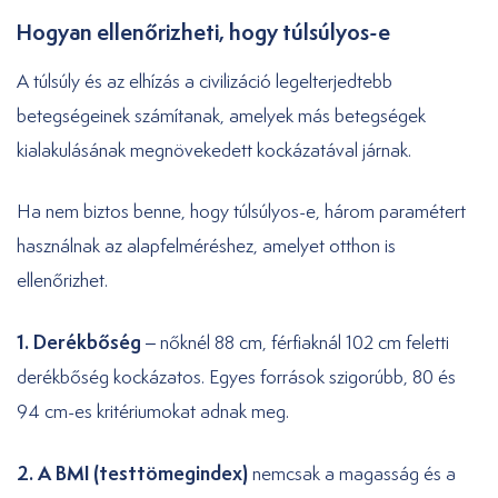
Hogyan ellenőrizheti, hogy túlsúlyos-e
A túlsúly és az elhízás a civilizáció legelterjedtebb
betegségeinek számítanak, amelyek más betegségek
kialakulásának megnövekedett kockázatával járnak.
Ha nem biztos benne, hogy túlsúlyos-e, három paramétert
használnak az alapfelméréshez, amelyet otthon is
ellenőrizhet.
1.
Derékbőség
– nőknél 88 cm, férfiaknál 102 cm feletti
derékbőség kockázatos. Egyes források szigorúbb, 80 és
94 cm-es kritériumokat adnak meg.
2. A BMI (testtömegindex)
nemcsak a magasság és a