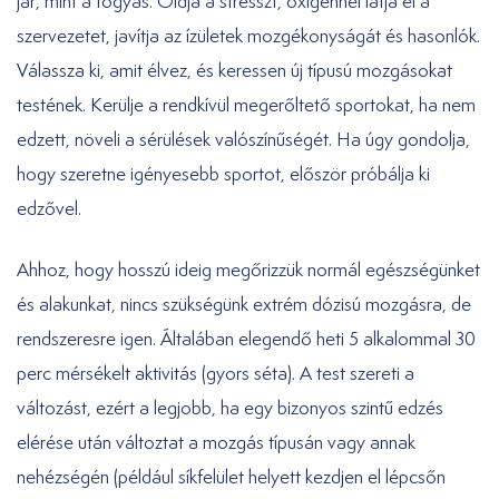
jár, mint a fogyás. Oldja a stresszt, oxigénnel látja el a
szervezetet, javítja az ízületek mozgékonyságát és hasonlók.
Válassza ki, amit élvez, és keressen új típusú mozgásokat
testének. Kerülje a rendkívül megerőltető sportokat, ha nem
edzett, növeli a sérülések valószínűségét. Ha úgy gondolja,
hogy szeretne igényesebb sportot, először próbálja ki
edzővel.
Ahhoz, hogy hosszú ideig megőrizzük normál egészségünket
és alakunkat, nincs szükségünk extrém dózisú mozgásra, de
rendszeresre igen. Általában elegendő heti 5 alkalommal 30
perc mérsékelt aktivitás (gyors séta). A test szereti a
változást, ezért a legjobb, ha egy bizonyos szintű edzés
elérése után változtat a mozgás típusán vagy annak
nehézségén (például síkfelület helyett kezdjen el lépcsőn