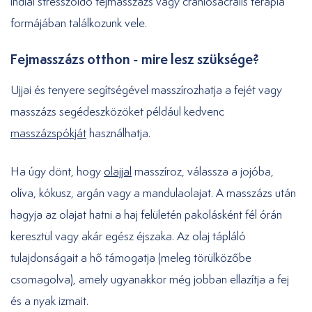
indiai stresszoldó fejmasszázs vagy craniosacralis terápia
formájában találkozunk vele.
Fejmasszázs otthon - mire lesz szüksége?
Ujjai és tenyere segítségével masszírozhatja a fejét vagy
masszázs segédeszközöket például kedvenc
masszázspókját
használhatja.
Ha úgy dönt, hogy
olajjal
masszíroz, válassza a jojóba,
olíva, kókusz, argán vagy a mandulaolajat. A masszázs után
hagyja az olajat hatni a haj felületén pakolásként fél órán
keresztül vagy akár egész éjszaka. Az olaj tápláló
tulajdonságait a hő támogatja (meleg törülközőbe
csomagolva), amely ugyanakkor még jobban ellazítja a fej
és a nyak izmait.