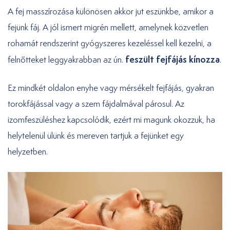
A fej masszírozása különösen akkor jut eszünkbe, amikor a
fejünk fáj. A jól ismert migrén mellett, amelynek közvetlen
rohamát rendszerint gyógyszeres kezeléssel kell kezelni, a
feszült fejfájás kínozza
felnőtteket leggyakrabban az ún.
.
Ez mindkét oldalon enyhe vagy mérsékelt fejfájás, gyakran
torokfájással vagy a szem fájdalmával párosul. Az
izomfeszüléshez kapcsolódik, ezért mi magunk okozzuk, ha
helytelenül ülünk és mereven tartjuk a fejünket egy
helyzetben.