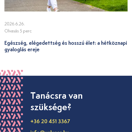
2026.6.26.
Olvasás 5 perc
Egészség, elégedettség és hosszú élet: a hétköznapi
gyaloglás ereje
Tanácsra van
szüksége?
+36 20 451 3367