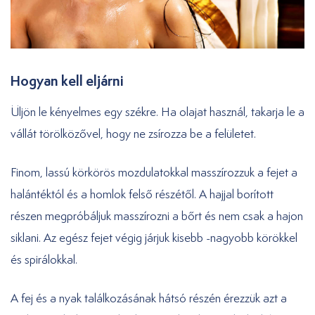
Hogyan kell eljárni
Üljön le kényelmes egy székre. Ha olajat használ, takarja le a
vállát törölközővel, hogy ne zsírozza be a felületet.
Finom, lassú körkörös mozdulatokkal masszírozzuk a fejet a
halántéktól és a homlok felső részétől. A hajjal borított
részen megpróbáljuk masszírozni a bőrt és nem csak a hajon
siklani. Az egész fejet végig járjuk kisebb -nagyobb körökkel
és spirálokkal.
A fej és a nyak találkozásának hátsó részén érezzük azt a