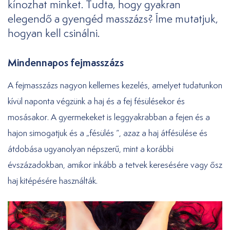
kínozhat minket. Tudta, hogy gyakran
elegendő a gyengéd masszázs? Íme mutatjuk,
hogyan kell csinálni.
Mindennapos fejmasszázs
A fejmasszázs nagyon kellemes kezelés, amelyet tudatunkon
kívül naponta végzünk a haj és a fej fésülésekor és
mosásakor. A gyermekeket is leggyakrabban a fejen és a
hajon simogatjuk és a „fésülés “, azaz a haj átfésülése és
átdobása ugyanolyan népszerű, mint a korábbi
évszázadokban, amikor inkább a tetvek keresésére vagy ősz
haj kitépésére használták.