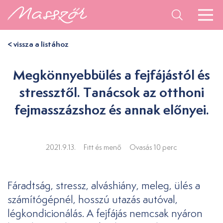
< vissza a listához
Megkönnyebbülés a fejfájástól és
stressztől. Tanácsok az otthoni
fejmasszázshoz és annak előnyei.
2021.9.13.
Fitt és menő
Ovasás 10 perc
Fáradtság, stressz, alváshiány, meleg, ülés a
számítógépnél, hosszú utazás autóval,
légkondicionálás. A fejfájás nemcsak nyáron