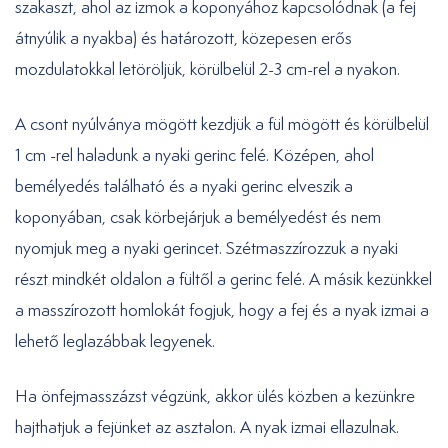
szakaszt, ahol az izmok a koponyához kapcsolódnak (a fej
átnyúlik a nyakba) és határozott, közepesen erős
mozdulatokkal letöröljük, körülbelül 2-3 cm-rel a nyakon.
A csont nyúlványa mögött kezdjük a fül mögött és körülbelül
1 cm -rel haladunk a nyaki gerinc felé. Középen, ahol
bemélyedés található és a nyaki gerinc elveszik a
koponyában, csak körbejárjuk a bemélyedést és nem
nyomjuk meg a nyaki gerincet. Szétmaszzírozzuk a nyaki
részt mindkét oldalon a fültől a gerinc felé. A másik kezünkkel
a masszírozott homlokát fogjuk, hogy a fej és a nyak izmai a
lehető leglazábbak legyenek.
Ha önfejmasszázst végzünk, akkor ülés közben a kezünkre
hajthatjuk a fejünket az asztalon. A nyak izmai ellazulnak.