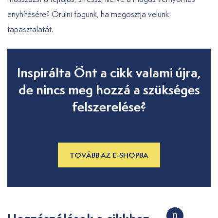
enyhítésére? Örülni fogunk, ha megosztja velünk
tapasztalatát.
Inspirálta Önt a cikk valami újra,
de nincs meg hozzá a szükséges
felszerelése?
[blue_block_text]
TOVÁBB AZ E-SHOPBA
0