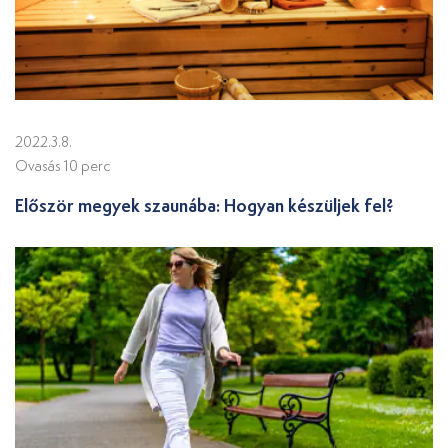
2022.3.8.
Ovasás 10 perc
Először megyek szaunába: Hogyan készüljek fel?