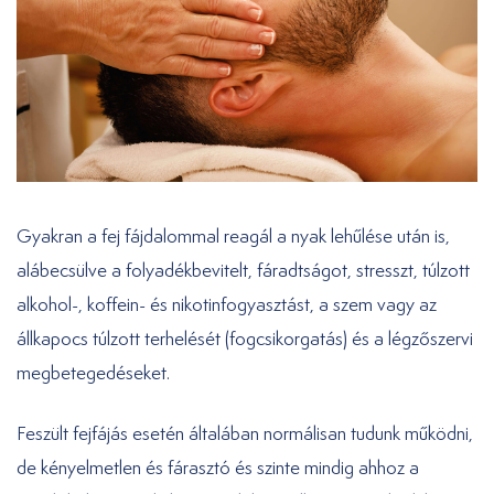
Gyakran a fej fájdalommal reagál a nyak lehűlése után is,
alábecsülve a folyadékbevitelt, fáradtságot, stresszt, túlzott
alkohol-, koffein- és nikotinfogyasztást, a szem vagy az
állkapocs túlzott terhelését (fogcsikorgatás) és a légzőszervi
megbetegedéseket.
Feszült fejfájás esetén általában normálisan tudunk működni,
de kényelmetlen és fárasztó és szinte mindig ahhoz a