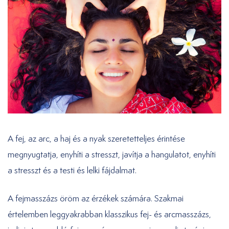
A fej, az arc, a haj és a nyak szeretetteljes érintése
megnyugtatja, enyhíti a stresszt, javítja a hangulatot, enyhíti
a stresszt és a testi és lelki fájdalmat.
A fejmasszázs öröm az érzékek számára. Szakmai
értelemben leggyakrabban klasszikus fej- és arcmasszázs,