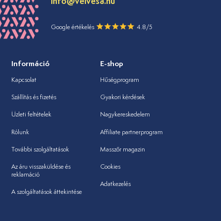
info@velvesa.hu
Google értékelés
4.8/5
Információ
E-shop
Kapcsolat
Hűségprogram
Szállítás és fizetés
Gyakori kérdések
Üzleti feltételek
Nagykereskedelem
Rólunk
Affiliate partnerprogram
További szolgáltatások
Masszőr magazin
Az áru visszaküldése és
Cookies
reklamáció
Adatkezelés
A szolgáltatások áttekintése