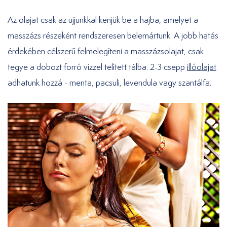
Az olajat csak az ujjunkkal kenjük be a hajba, amelyet a
masszázs részeként rendszeresen belemártunk. A jobb hatás
érdekében célszerű felmelegíteni a masszázsolajat, csak
tegye a dobozt forró vízzel telített tálba. 2-3 csepp
illóolajat
adhatunk hozzá - menta, pacsuli, levendula vagy szantálfa.