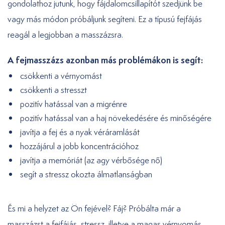
gondolathoz jutunk, hogy fájdalomcsillapítót szedjünk be
vagy más módon próbáljunk segíteni. Ez a típusú fejfájás
reagál a legjobban a masszázsra.
A fejmasszázs azonban más problémákon is segít:
csökkenti a vérnyomást
csökkenti a stresszt
pozitív hatással van a migrénre
pozitív hatással van a haj növekedésére és minőségére
javítja a fej és a nyak véráramlását
hozzájárul a jobb koncentrációhoz
javítja a memóriát (az agy vérbősége nő)
segít a stressz okozta álmatlanságban
És mi a helyzet az Ön fejével? Fáj? Próbálta már a
masszázst a fejfájás, stressz, illetve a magas vérnyomás