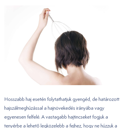
Hosszabb haj esetén folytathatjuk gyengéd, de határozott
hajszálmeghúzással a hajnövekedés irányába vagy
egyenesen felfelé. A vastagabb hajtincseket fogjuk a
tenyérbe a lehető legközelebb a fejhez, hogy ne húzzuk a