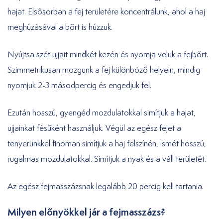
hajat. Elsősorban a fej területére koncentrálunk, ahol a haj
meghúzásával a bőrt is húzzuk.
Nyújtsa szét ujjait mindkét kezén és nyomja velük a fejbőrt.
Szimmetrikusan mozgunk a fej különböző helyein, mindig
nyomjuk 2-3 másodpercig és engedjük fel.
Ezután hosszú, gyengéd mozdulatokkal simítjuk a hajat,
ujjainkat fésűként használjuk. Végül az egész fejet a
tenyerünkkel finoman simítjuk a haj felszínén, ismét hosszú,
rugalmas mozdulatokkal. Simítjuk a nyak és a váll területét.
Az egész fejmasszázsnak legalább 20 percig kell tartania.
Milyen előnyökkel jár a fejmasszázs?