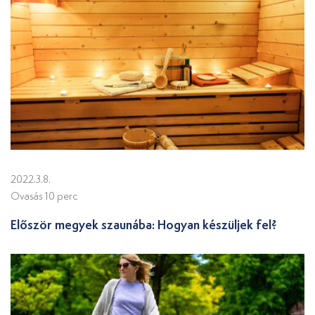
2022.3.8.
Ovasás 10 perc
Először megyek szaunába: Hogyan készüljek fel?