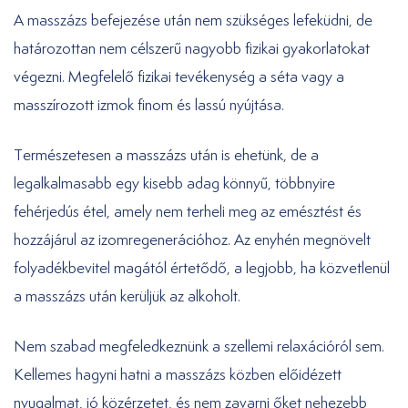
A masszázs befejezése után nem szükséges lefeküdni, de
határozottan nem célszerű nagyobb fizikai gyakorlatokat
végezni. Megfelelő fizikai tevékenység a séta vagy a
masszírozott izmok finom és lassú nyújtása.
Természetesen a masszázs után is ehetünk, de a
legalkalmasabb egy kisebb adag könnyű, többnyire
fehérjedús étel, amely nem terheli meg az emésztést és
hozzájárul az izomregenerációhoz. Az enyhén megnövelt
folyadékbevitel magától értetődő, a legjobb, ha közvetlenül
a masszázs után kerüljük az alkoholt.
Nem szabad megfeledkeznünk a szellemi relaxációról sem.
Kellemes hagyni hatni a masszázs közben előidézett
nyugalmat, jó közérzetet, és nem zavarni őket nehezebb