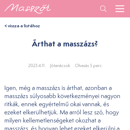
< vissza a listához
Árthat a masszázs?
2023.4.11.
Jótanácsok
Olvasás 5 perc
Igen, még a masszázs is árthat, azonban a
masszázs súlyosabb következményei nagyon
ritkák, ennek egyértelmű okai vannak, és
ezeket elkerülhetjük. Ma arról lesz szó, hogy
milyen kellemetlenségeket okozhat a
masszázs, és hogyan lehet ezeket elkerülni a