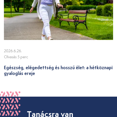
2026.6.26.
Olvasás 5 perc
Egészség, elégedettség és hosszú élet: a hétköznapi
gyaloglás ereje
Tanácsra van