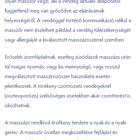
olyan masszőr végzi, aki a vendég aktuális állapotától
függetlenül meg van győződve az eljárásainak
helyességéről. A vendéggel történő kommunikáció nélkül a
masszőr nem észlelheti például a vendég túlérzékenységét
vagy allergiáját a kiválasztott masszázsszerrel szemben.
Erősebb izomfájdalmak, esetleg zúzódások masszázs után
túl magas nyomás, vagy kis mennyiségű, vagy rosszul
megválasztott masszírozószer használata esetén
jelentkeznek. A törékeny csontozatú vendégeknél
(oszteoporózis) szélsőséges esetekben akár csonttörést is
okozhatnak.
A masszázs rendkívül érzékeny területe a nyak és a nyaki
gerinc. A masszőr óvatlan megközelítése fejfájást és