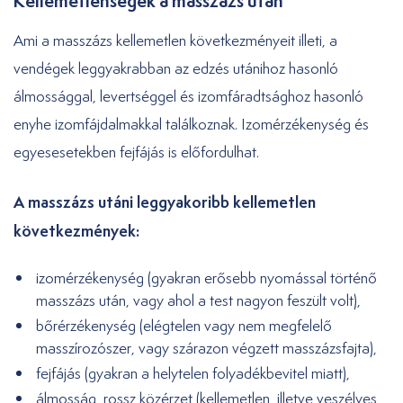
Kellemetlenségek a masszázs után
Ami a masszázs kellemetlen következményeit illeti, a
vendégek leggyakrabban az edzés utánihoz hasonló
álmossággal, levertséggel és izomfáradtsághoz hasonló
enyhe izomfájdalmakkal találkoznak. Izomérzékenység és
egyesesetekben fejfájás is előfordulhat.
A masszázs utáni leggyakoribb kellemetlen
következmények:
izomérzékenység (gyakran erősebb nyomással történő
masszázs után, vagy ahol a test nagyon feszült volt),
bőrérzékenység (elégtelen vagy nem megfelelő
masszírozószer, vagy szárazon végzett masszázsfajta),
fejfájás (gyakran a helytelen folyadékbevitel miatt),
álmosság, rossz közérzet (kellemetlen, illetve veszélyes,