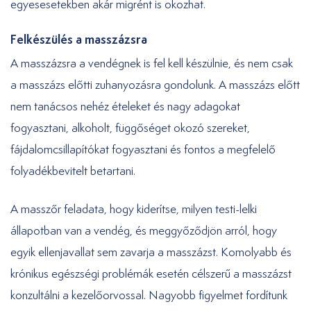
egyesesetekben akár migrént is okozhat.
Felkészülés a masszázsra
A masszázsra a vendégnek is fel kell készülnie, és nem csak
a masszázs előtti zuhanyozásra gondolunk. A masszázs előtt
nem tanácsos nehéz ételeket és nagy adagokat
fogyasztani, alkoholt, függőséget okozó szereket,
fájdalomcsillapítókat fogyasztani és fontos a megfelelő
folyadékbevitelt betartani.
A masszőr feladata, hogy kiderítse, milyen testi-lelki
állapotban van a vendég, és meggyőződjön arról, hogy
egyik ellenjavallat sem zavarja a masszázst. Komolyabb és
krónikus egészségi problémák esetén célszerű a masszázst
konzultálni a kezelőorvossal. Nagyobb figyelmet fordítunk