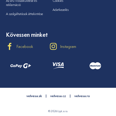
Az áru visszaküldése és
Cookies
reklamáció
Adatkezelés
A szolgáltatások áttekintése
Kövessen minket
Facebook
Instagram
velvesa.sk
velvesa.cz
velvesa.ro
© 2026 Lipt, s.r.o.