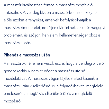
A masszőr kiválasztása fontos a masszázs megfelelő
hatásához. A vendég bízzon a masszőrben, ne titkolja el
előle azokat a tényeket, amelyek befolyásolhatják a
masszázs kimenetelét, ne féljen elárulni neki az egészségügyi
problémáit, és szóljon, ha valami kellemetlenséget okoz a
masszázs során.
Pihenés a masszázs után
A masszőrök néha nem veszik észre, hogy a vendégről való
gondoskodásuk nem ér véget a masszázs utolsó
mozdulatával. A masszázs végén tájékoztatást kapunk a
masszázs utáni viselkedésről is: a folyadékbevitel megfelelő
emeléséről, a megfázás elkerüléséről és a megfelelő
mozgásról.