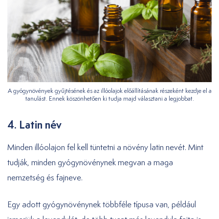
A gyógynövények gyűjtésének és az illóolajok előállításának részeként kezdje el a
tanulást. Ennek köszönhetően ki tudja majd választani a legjobbat.
4. Latin név
Minden illóolajon fel kell tüntetni a növény latin nevét. Mint
tudják, minden gyógynövénynek megvan a maga
nemzetség és fajneve.
Egy adott gyógynövénynek többféle típusa van, például