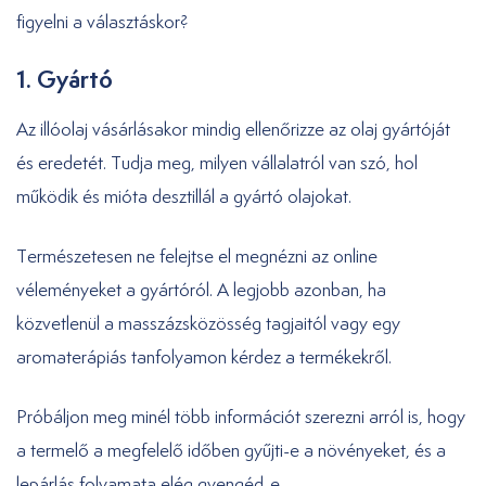
figyelni a választáskor?
1. Gyártó
Az illóolaj vásárlásakor mindig ellenőrizze az olaj gyártóját
és eredetét. Tudja meg, milyen vállalatról van szó, hol
működik és mióta desztillál a gyártó olajokat.
Természetesen ne felejtse el megnézni az online
véleményeket a gyártóról. A legjobb azonban, ha
közvetlenül a masszázsközösség tagjaitól vagy egy
aromaterápiás tanfolyamon kérdez a termékekről.
Próbáljon meg minél több információt szerezni arról is, hogy
a termelő a megfelelő időben gyűjti-e a növényeket, és a
lepárlás folyamata elég gyengéd-e.