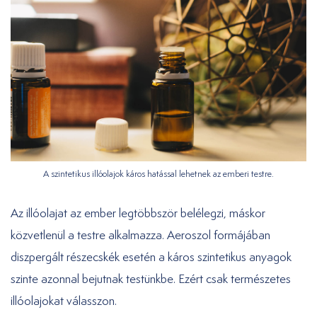
A szintetikus illóolajok káros hatással lehetnek az emberi testre.
Az illóolajat az ember legtöbbször belélegzi, máskor
közvetlenül a testre alkalmazza. Aeroszol formájában
diszpergált részecskék esetén a káros szintetikus anyagok
szinte azonnal bejutnak testünkbe. Ezért csak természetes
illóolajokat válasszon.