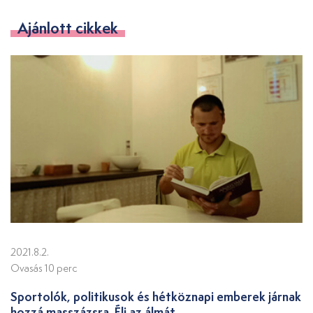
Ajánlott cikkek
2021.8.2.
Ovasás 10 perc
Sportolók, politikusok és hétköznapi emberek járnak
hozzá masszázsra. Éli az álmát.