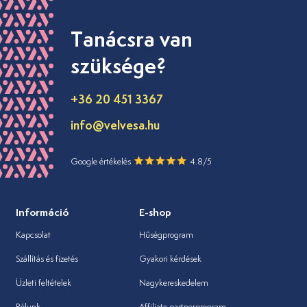
Tanácsra van
szüksége?
+36 20 451 3367
info@velvesa.hu
Google értékelés
4.8/5
Információ
E-shop
Kapcsolat
Hűségprogram
Szállítás és fizetés
Gyakori kérdések
Üzleti feltételek
Nagykereskedelem
Rólunk
Affiliate partnerprogram