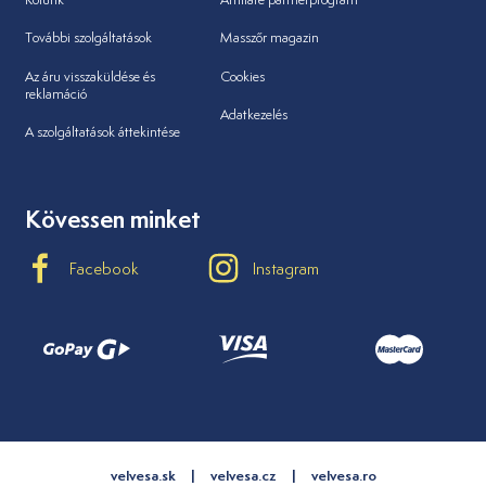
További szolgáltatások
Masszőr magazin
Az áru visszaküldése és
Cookies
reklamáció
Adatkezelés
A szolgáltatások áttekintése
Kövessen minket
Facebook
Instagram
velvesa.sk
velvesa.cz
velvesa.ro