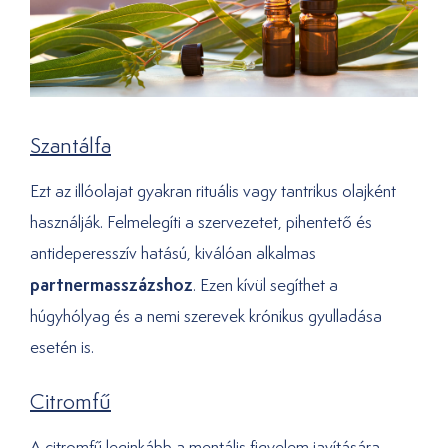
Szantálfa
Ezt az illóolajat gyakran rituális vagy tantrikus olajként
használják. Felmelegíti a szervezetet, pihentető és
antideperesszív hatású, kiválóan alkalmas
partnermasszázshoz
. Ezen kívül segíthet a
húgyhólyag és a nemi szerevek krónikus gyulladása
esetén is.
Citromfű
A citromfű leginkább a mentális figyelem javítására