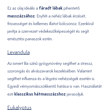
fáradt lábak
Ez az olaj ideális a
pihentető
masszázsához
. Enyhíti a nehéz lábak érzését,
frissességet és kellemes illatot kölcsönöz. Ezenkívül
javítja a szervezet védekezőképességét és segít
emésztési panaszok estén.
Levandula
Az ismert lila színű gyógynövény segíthet a stressz,
szorongás és alvászavarok kezelésében. Valamint
segíthet influenza és a légzési nehézségek esetén is.
Egyedi vérnyomáscsökkentő hatása is van. Használatát
klasszikus hátmasszázshoz
esti
javasoljuk.
Eukalyptus