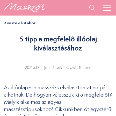
< vissza a listához
5 tipp a megfelelő illóolaj
kiválasztásához
2021.3.18.
Jótanácsok
Ovasás 10 perc
Az illóolaj és a masszázs elválaszthatatlan párt
alkotnak. De hogyan válasszuk ki a megfelelőt?
Melyik alkalmas az egyes
masszázstípusokhoz? Cikkünkben öt egyszerű