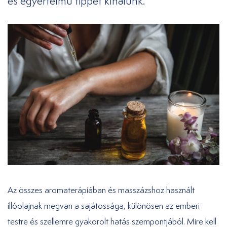
és egyértelmű tippet kínálunk.
Az összes aromaterápiában és masszázshoz használt
illóolajnak megvan a sajátossága, különösen az emberi
testre és szellemre gyakorolt hatás szempontjából. Mire kell