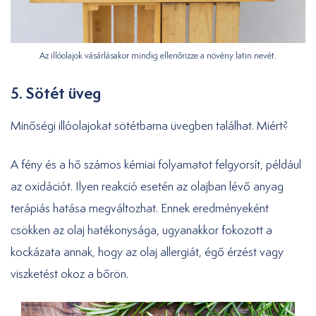
Az illóolajok vásárlásakor mindig ellenőrizze a növény latin nevét.
5. Sötét üveg
Minőségi illóolajokat sötétbarna üvegben találhat. Miért?
A fény és a hő számos kémiai folyamatot felgyorsít, például
az oxidációt. Ilyen reakció esetén az olajban lévő anyag
terápiás hatása megváltozhat. Ennek eredményeként
csökken az olaj hatékonysága, ugyanakkor fokozott a
kockázata annak, hogy az olaj allergiát, égő érzést vagy
viszketést okoz a bőrön.