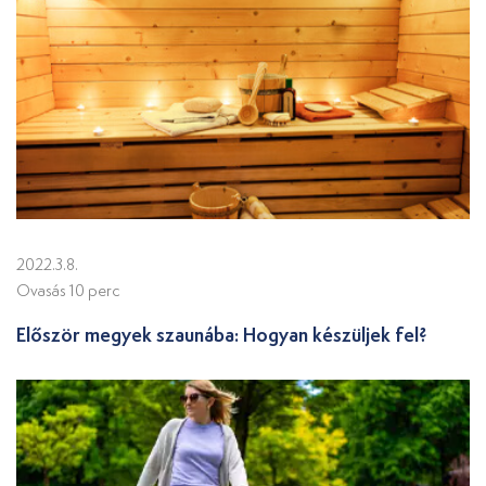
2022.3.8.
Ovasás 10 perc
Először megyek szaunába: Hogyan készüljek fel?