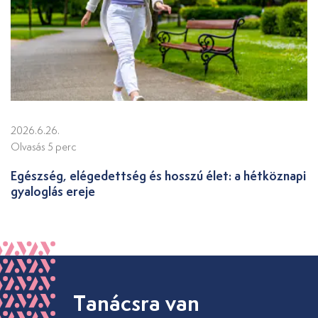
2026.6.26.
Olvasás 5 perc
Egészség, elégedettség és hosszú élet: a hétköznapi
gyaloglás ereje
Tanácsra van