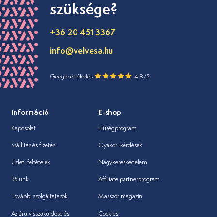
szüksége?
+36 20 451 3367
info@velvesa.hu
Google értékelés
4.8/5
Információ
E-shop
Kapcsolat
Hűségprogram
Szállítás és fizetés
Gyakori kérdések
Üzleti feltételek
Nagykereskedelem
Rólunk
Affiliate partnerprogram
További szolgáltatások
Masszőr magazin
Az áru visszaküldése és
Cookies