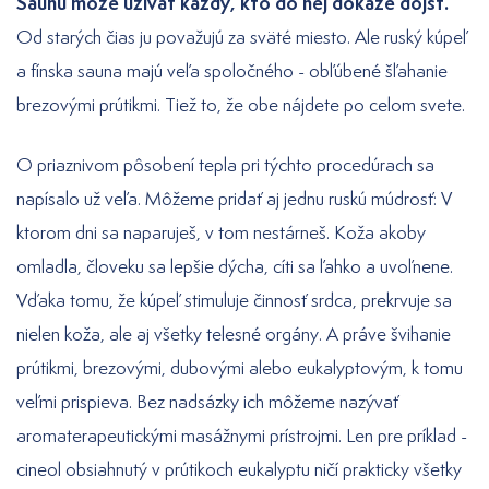
Saunu môže užívať každý, kto do nej dokáže dôjsť.
Od starých čias ju považujú za sväté miesto. Ale ruský kúpeľ
a fínska sauna majú veľa spoločného - obľúbené šľahanie
brezovými prútikmi. Tiež to, že obe nájdete po celom svete.
O priaznivom pôsobení tepla pri týchto procedúrach sa
napísalo už veľa. Môžeme pridať aj jednu ruskú múdrosť: V
ktorom dni sa naparuješ, v tom nestárneš. Koža akoby
omladla, človeku sa lepšie dýcha, cíti sa ľahko a uvoľnene.
Vďaka tomu, že kúpeľ stimuluje činnosť srdca, prekrvuje sa
nielen koža, ale aj všetky telesné orgány. A práve švihanie
prútikmi, brezovými, dubovými alebo eukalyptovým, k tomu
veľmi prispieva. Bez nadsázky ich môžeme nazývať
aromaterapeutickými masážnymi prístrojmi. Len pre príklad -
cineol obsiahnutý v prútikoch eukalyptu ničí prakticky všetky