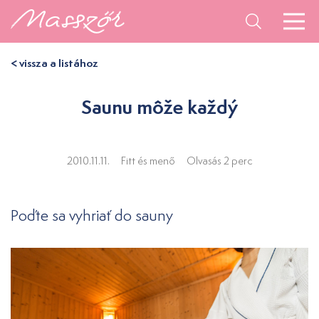
< vissza a listához
Saunu môže každý
2010.11.11.
Fitt és menő
Olvasás 2 perc
Poďte sa vyhriať do sauny