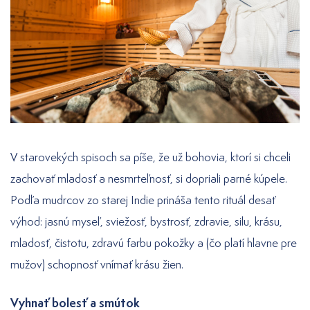
V starovekých spisoch sa píše, že už bohovia, ktorí si chceli
zachovať mladosť a nesmrteľnosť, si dopriali parné kúpele.
Podľa mudrcov zo starej Indie prináša tento rituál desať
výhod: jasnú myseľ, sviežosť, bystrosť, zdravie, silu, krásu,
mladosť, čistotu, zdravú farbu pokožky a (čo platí hlavne pre
mužov) schopnosť vnímať krásu žien.
Vyhnať bolesť a smútok