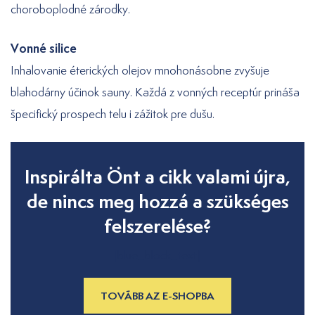
choroboplodné zárodky.
Vonné silice
Inhalovanie éterických olejov mnohonásobne zvyšuje
blahodárny účinok sauny. Každá z vonných receptúr prináša
špecifický prospech telu i zážitok pre dušu.
Inspirálta Önt a cikk valami újra,
de nincs meg hozzá a szükséges
felszerelése?
[blue_block_text]
TOVÁBB AZ E-SHOPBA