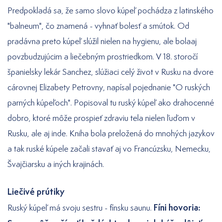
Predpokladá sa, že samo slovo kúpeľ pochádza z latinského
"balneum", čo znamená - vyhnať bolesť a smútok. Od
pradávna preto kúpeľ slúžil nielen na hygienu, ale bolaaj
povzbudzujúcim a liečebným prostriedkom. V 18. storočí
španielsky lekár Sanchez, slúžiaci celý život v Rusku na dvore
cárovnej Elizabety Petrovny, napísal pojednanie "O ruských
parných kúpeľoch". Popisoval tu ruský kúpeľ ako drahocenné
dobro, ktoré môže prospieť zdraviu tela nielen ľuďom v
Rusku, ale aj inde. Kniha bola preložená do mnohých jazykov
a tak ruské kúpele začali stavať aj vo Francúzsku, Nemecku,
Švajčiarsku a iných krajinách.
Liečivé prútiky
Fíni hovoria:
Ruský kúpeľ má svoju sestru - fínsku saunu.