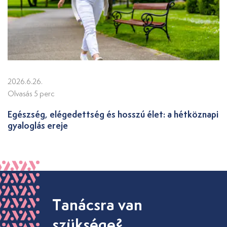
2026.6.26.
Olvasás 5 perc
Egészség, elégedettség és hosszú élet: a hétköznapi
gyaloglás ereje
Tanácsra van
szüksége?