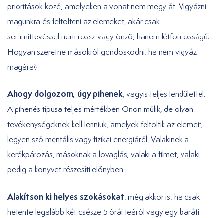
prioritások közé, amelyeken a vonat nem megy át. Vigyázni
magunkra és feltölteni az elemeket, akár csak
semmittevéssel nem rossz vagy önző, hanem létfontosságú.
Hogyan szeretne másokról gondoskodni, ha nem vigyáz
magára?
Ahogy dolgozom, úgy pihenek
, vagyis teljes lendülettel.
A pihenés típusa teljes mértékben Önön múlik, de olyan
tevékenységeknek kell lenniük, amelyek feltöltik az elemeit,
legyen szó mentális vagy fizikai energiáról. Valakinek a
kerékpározás, másoknak a lovaglás, valaki a filmet, valaki
pedig a könyvet részesíti előnyben.
Alakítson ki helyes szokásokat
, még akkor is, ha csak
hetente legalább két csésze 5 órái teáról vagy egy baráti