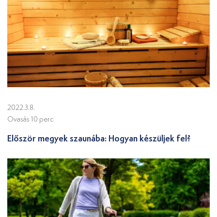
2022.3.8.
Ovasás 10 perc
Először megyek szaunába: Hogyan készüljek fel?