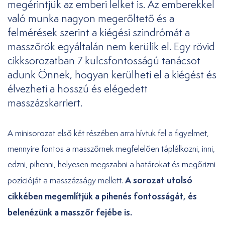
megérintjük az emberi lelket is. Az emberekkel
való munka nagyon megerőltető és a
felmérések szerint a kiégési szindrómát a
masszőrök egyáltalán nem kerülik el. Egy rövid
cikksorozatban 7 kulcsfontosságú tanácsot
adunk Önnek, hogyan kerülheti el a kiégést és
élvezheti a hosszú és elégedett
masszázskarriert.
A minisorozat első két részében arra hívtuk fel a figyelmet,
mennyire fontos a masszőrnek megfelelően táplálkozni, inni,
edzni, pihenni, helyesen megszabni a határokat és megőrizni
A sorozat utolsó
pozícióját a masszázságy mellett.
cikkében megemlítjük a pihenés fontosságát, és
belenézünk a masszőr fejébe is.