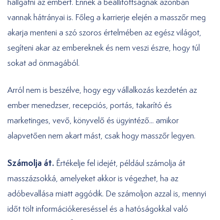
hallgatni az embert. Ennek a beállítottságnak azonban
vannak hátrányai is. Főleg a karrierje elején a masszőr meg
akarja menteni a szó szoros értelmében az egész világot,
segíteni akar az embereknek és nem veszi észre, hogy túl
sokat ad önmagából.
Arról nem is beszélve, hogy egy vállalkozás kezdetén az
ember menedzser, recepciós, portás, takarító és
marketinges, vevő, könyvelő és ügyintéző... amikor
alapvetően nem akart mást, csak hogy masszőr legyen.
Számolja át.
Értékelje fel idejét, például számolja át
masszázsokká, amelyeket akkor is végezhet, ha az
adóbevallása miatt aggódik. De számoljon azzal is, mennyi
időt tölt információkereséssel és a hatóságokkal való