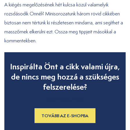
A kiégés megelőzésének hét kulcsa közül valamelyik
rozsdásodik Önnél? Minisorozatunk három rövid cikkében
biztosan nem tértünk ki részletesen mindarra, ami segíthet a
masszőrnek elkerülni ezt. Ossza meg tippjeit másokkal a
kommentekben.
Inspirálta Önt a cikk valami újra,
de nincs meg hozzá a szükséges
felszerelése?
[blue_block_text]
TOVÁBB AZ E-SHOPBA