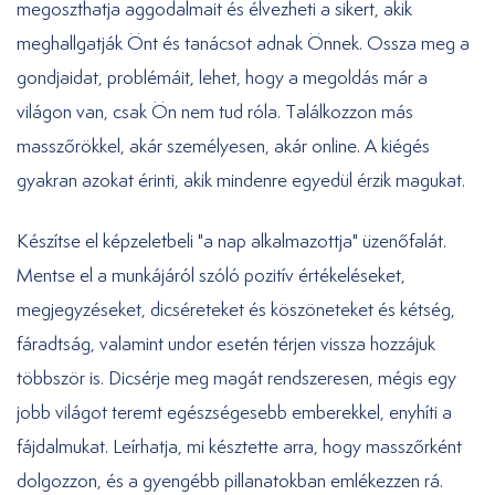
megoszthatja aggodalmait és élvezheti a sikert, akik
meghallgatják Önt és tanácsot adnak Önnek. Ossza meg a
gondjaidat, problémáit, lehet, hogy a megoldás már a
világon van, csak Ön nem tud róla. Találkozzon más
masszőrökkel, akár személyesen, akár online. A kiégés
gyakran azokat érinti, akik mindenre egyedül érzik magukat.
Készítse el képzeletbeli "a nap alkalmazottja" üzenőfalát.
Mentse el a munkájáról szóló pozitív értékeléseket,
megjegyzéseket, dicséreteket és köszöneteket és kétség,
fáradtság, valamint undor esetén térjen vissza hozzájuk
többször is. Dicsérje meg magát rendszeresen, mégis egy
jobb világot teremt egészségesebb emberekkel, enyhíti a
fájdalmukat. Leírhatja, mi késztette arra, hogy masszőrként
dolgozzon, és a gyengébb pillanatokban emlékezzen rá.