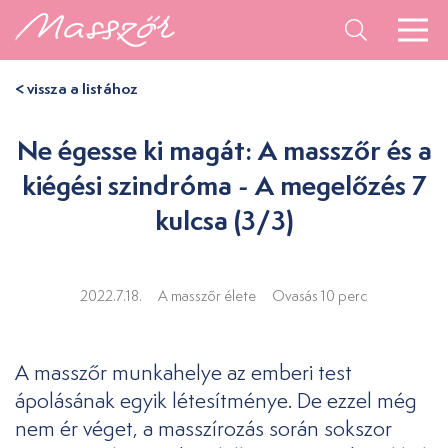
< vissza a listához
Ne égesse ki magát: A masszőr és a
kiégési szindróma - A megelőzés 7
kulcsa (3/3)
2022.7.18.
A masszőr élete
Ovasás 10 perc
A masszőr munkahelye az emberi test
ápolásának egyik létesítménye. De ezzel még
nem ér véget, a masszírozás során sokszor