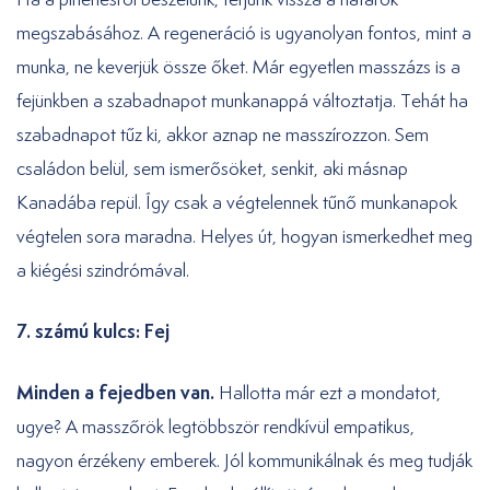
megszabásához. A regeneráció is ugyanolyan fontos, mint a
munka, ne keverjük össze őket. Már egyetlen masszázs is a
fejünkben a szabadnapot munkanappá változtatja. Tehát ha
szabadnapot tűz ki, akkor aznap ne masszírozzon. Sem
családon belül, sem ismerősöket, senkit, aki másnap
Kanadába repül. Így csak a végtelennek tűnő munkanapok
végtelen sora maradna. Helyes út, hogyan ismerkedhet meg
a kiégési szindrómával.
7. számú kulcs: Fej
Minden a fejedben van.
Hallotta már ezt a mondatot,
ugye? A masszőrök legtöbbször rendkívül empatikus,
nagyon érzékeny emberek. Jól kommunikálnak és meg tudják