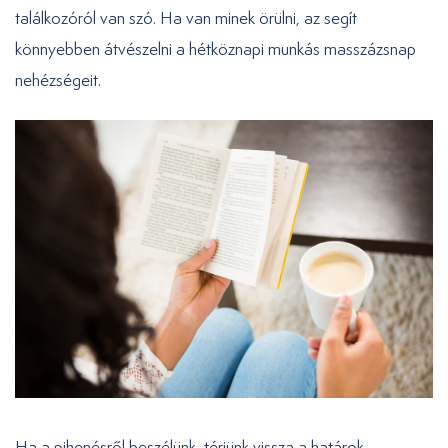
találkozóról van szó. Ha van minek örülni, az segít
könnyebben átvészelni a hétköznapi munkás masszázsnap
nehézségeit.
Ha a pihenésről beszélünk, térjünk vissza a határok