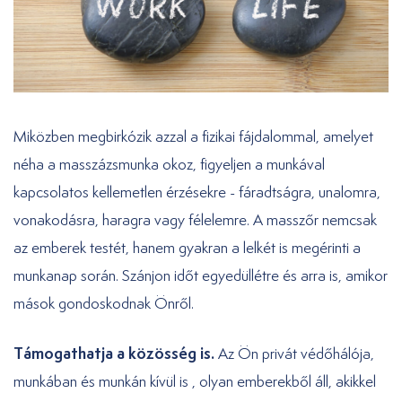
Miközben megbirkózik azzal a fizikai fájdalommal, amelyet
néha a masszázsmunka okoz, figyeljen a munkával
kapcsolatos kellemetlen érzésekre - fáradtságra, unalomra,
vonakodásra, haragra vagy félelemre. A masszőr nemcsak
az emberek testét, hanem gyakran a lelkét is megérinti a
munkanap során. Szánjon időt egyedüllétre és arra is, amikor
mások gondoskodnak Önről.
Támogathatja a közösség is.
Az Ön privát védőhálója,
munkában és munkán kívül is , olyan emberekből áll, akikkel