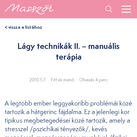
< vissza a listához
Lágy technikák II. – manuális
terápia
2010.5.7.
Fitt és menő
Olvasás 4 perc
A legtöbb ember leggyakoribb problémái közé
tartozik a hátgerinc fájdalma. Ez a jelenlegi kor
tipikus megbetegedései közé tartozik, amely a
stresszel /pszichikai tényezők/, kevés