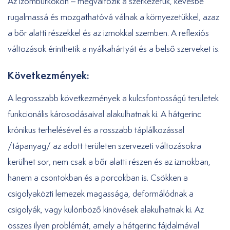
Az izomburkokon – megváltozik a szerkezetük, kevésbé
rugalmassá és mozgathatóvá válnak a környezetükkel, azaz
a bőr alatti részekkel és az izmokkal szemben. A reflexiós
változások érinthetik a nyálkahártyát és a belső szerveket is.
Következmények:
A legrosszabb következmények a kulcsfontosságú területek
funkcionális károsodásaival alakulhatnak ki. A hátgerinc
krónikus terhelésével és a rosszabb táplálkozással
/tápanyag/ az adott területen szervezeti változásokra
kerülhet sor, nem csak a bőr alatti részen és az izmokban,
hanem a csontokban és a porcokban is. Csökken a
csigolyaközti lemezek magassága, deformálódnak a
csigolyák, vagy különböző kinövések alakulhatnak ki. Az
összes ilyen problémát, amely a hátgerinc fájdalmával