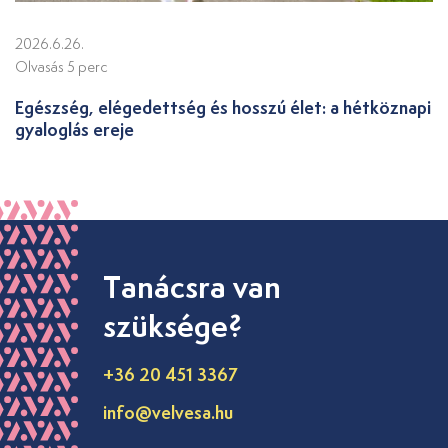
2026.6.26.
Olvasás 5 perc
Egészség, elégedettség és hosszú élet: a hétköznapi
gyaloglás ereje
Tanácsra van
szüksége?
+36 20 451 3367
info@velvesa.hu