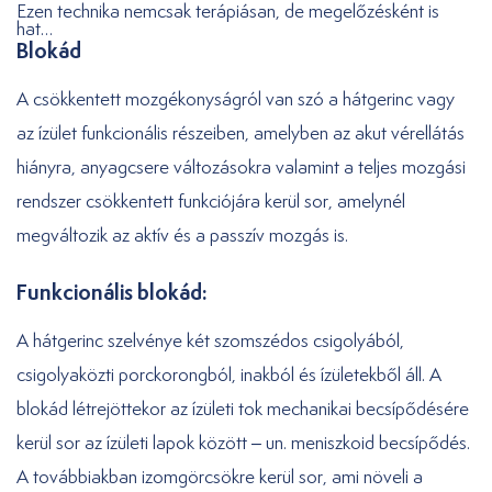
Ezen technika nemcsak terápiásan, de megelőzésként is
hat…
Blokád
A csökkentett mozgékonyságról van szó a hátgerinc vagy
az ízület funkcionális részeiben, amelyben az akut vérellátás
hiányra, anyagcsere változásokra valamint a teljes mozgási
rendszer csökkentett funkciójára kerül sor, amelynél
megváltozik az aktív és a passzív mozgás is.
Funkcionális blokád:
A hátgerinc szelvénye két szomszédos csigolyából,
csigolyaközti porckorongból, inakból és ízületekből áll. A
blokád létrejöttekor az ízületi tok mechanikai becsípődésére
kerül sor az ízületi lapok között – un. meniszkoid becsípődés.
A továbbiakban izomgörcsökre kerül sor, ami növeli a