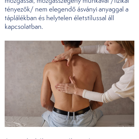
mozgással, mozgásszegény munkával /fizikai
tényezők/ nem elegendő ásványi anyaggal a
táplálékban és helytelen életstílussal áll
kapcsolatban.