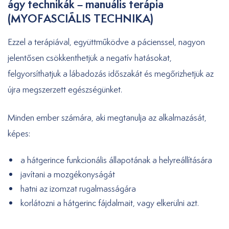
ágy technikák – manuális terápia
(MYOFASCIÁLIS TECHNIKA)
Ezzel a terápiával, együttműködve a pácienssel, nagyon
jelentősen csökkenthetjük a negatív hatásokat,
felgyorsíthatjuk a lábadozás időszakát és megőrizhetjük az
újra megszerzett egészségünket.
Minden ember számára, aki megtanulja az alkalmazását,
képes:
a hátgerince funkcionális állapotának a helyreállítására
javítani a mozgékonyságát
hatni az izomzat rugalmasságára
korlátozni a hátgerinc fájdalmait, vagy elkerülni azt.