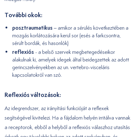
További okok:
posztraumatikus
– amikor a sérülés következtében a
mozgás korlátozására kerül sor (esés a farkcsontra,
sérült bordák, és hasonlók)
reflexiós
- a belső szervek megbetegedéseikor
alakulnak ki, amelyek idegek által beidegzettek az adott
gerincszelvényekben az un. vertebro-visceláris
kapcsolatokról van szó.
Reflexiós változások:
Az idegrendszer, az irányítási funkcióját a reflexek
segítségével kivitelezi. Ha a fájdalom helyén irritálva vannak
a receptorok, ebből a helyből a reflexiós válaszhoz utasítás
érkezik egy távolabbi helyen az adott szelvényben, és