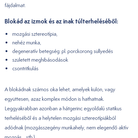
fájdalmat.
Blokád az izmok és az inak túlterheléséből:
mozgási sztereotípia,
nehéz munka,
degeneratív betegség: pl. porckorong süllyedés
született meghibásodások
csontritkulás
A blokádnak számos oka lehet, amelyek külön, vagy
együttesen, azaz komplex módon is hathatnak.
Leggyakrabban azonban a hátgerinc egyoldalú statikus
terheléséből és a helytelen mozgási sztereotípiákból
adódnak (mozgásszegény munkahely, nem elegendő aktív
mozgás …stb.).