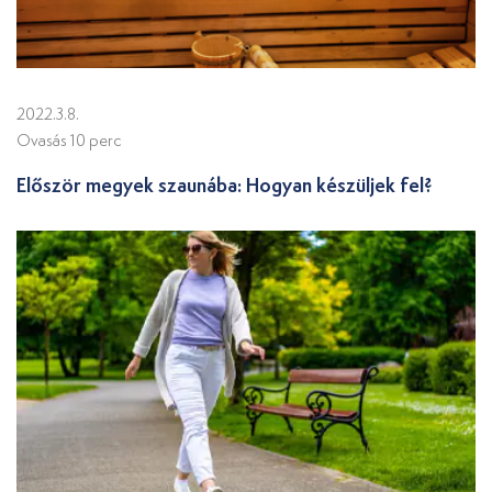
2022.3.8.
Ovasás 10 perc
Először megyek szaunába: Hogyan készüljek fel?