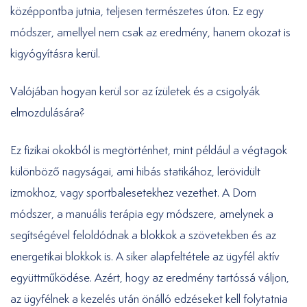
középpontba jutnia, teljesen természetes úton. Ez egy
módszer, amellyel nem csak az eredmény, hanem okozat is
kigyógyításra kerül.
Valójában hogyan kerül sor az ízületek és a csigolyák
elmozdulására?
Ez fizikai okokból is megtörténhet, mint például a végtagok
különböző nagyságai, ami hibás statikához, lerövidült
izmokhoz, vagy sportbalesetekhez vezethet. A Dorn
módszer, a manuális terápia egy módszere, amelynek a
segítségével feloldódnak a blokkok a szövetekben és az
energetikai blokkok is. A siker alapfeltétele az ügyfél aktív
együttműködése. Azért, hogy az eredmény tartóssá váljon,
az ügyfélnek a kezelés után önálló edzéseket kell folytatnia