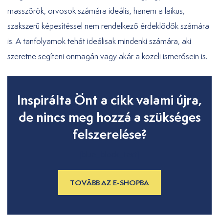
masszőrök, orvosok számára ideális, hanem a laikus,
szakszerű képesítéssel nem rendelkező érdeklődők számára
is. A tanfolyamok tehát ideálisak mindenki számára, aki
szeretne segíteni önmagán vagy akár a közeli ismerősein is.
Inspirálta Önt a cikk valami újra,
de nincs meg hozzá a szükséges
felszerelése?
[blue_block_text]
TOVÁBB AZ E-SHOPBA