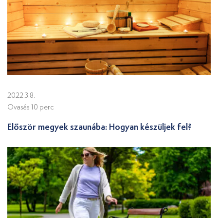
2022.3.8.
Ovasás 10 perc
Először megyek szaunába: Hogyan készüljek fel?