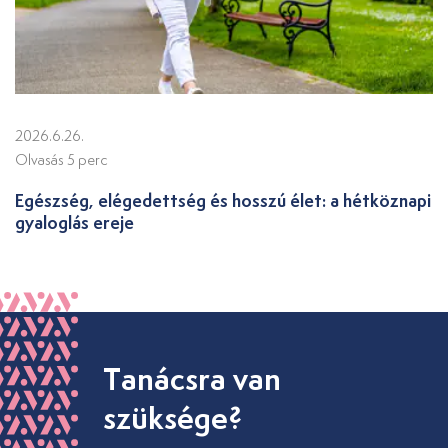
2026.6.26.
Olvasás 5 perc
Egészség, elégedettség és hosszú élet: a hétköznapi
gyaloglás ereje
Tanácsra van
szüksége?