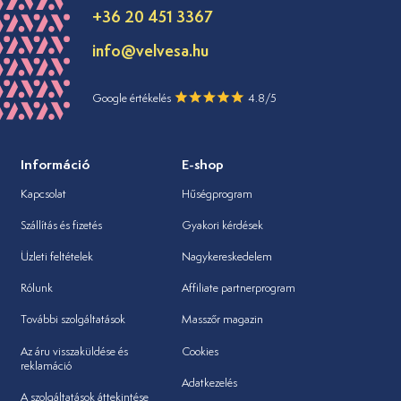
+36 20 451 3367
info@velvesa.hu
Google értékelés
4.8/5
Információ
E-shop
Kapcsolat
Hűségprogram
Szállítás és fizetés
Gyakori kérdések
Üzleti feltételek
Nagykereskedelem
Rólunk
Affiliate partnerprogram
További szolgáltatások
Masszőr magazin
Az áru visszaküldése és
Cookies
reklamáció
Adatkezelés
A szolgáltatások áttekintése