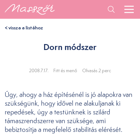
< vissza a listához
Dorn módszer
2008.7.17.
Fitt és menő
Olvasás 2 perc
Úgy, ahogy a ház építésénél is jó alapokra van
szükségünk, hogy idővel ne alakuljanak ki
repedések, úgy a testünknek is szilárd
támaszrendszerre van szüksége, ami
bebiztosítja a megfelelő stabilitás elérését.