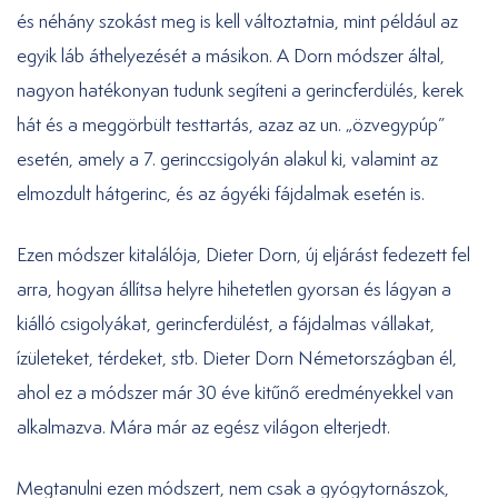
és néhány szokást meg is kell változtatnia, mint például az
egyik láb áthelyezését a másikon. A Dorn módszer által,
nagyon hatékonyan tudunk segíteni a gerincferdülés, kerek
hát és a meggörbült testtartás, azaz az un. „özvegypúp”
esetén, amely a 7. gerinccsigolyán alakul ki, valamint az
elmozdult hátgerinc, és az ágyéki fájdalmak esetén is.
Ezen módszer kitalálója, Dieter Dorn, új eljárást fedezett fel
arra, hogyan állítsa helyre hihetetlen gyorsan és lágyan a
kiálló csigolyákat, gerincferdülést, a fájdalmas vállakat,
ízületeket, térdeket, stb. Dieter Dorn Németországban él,
ahol ez a módszer már 30 éve kitűnő eredményekkel van
alkalmazva. Mára már az egész világon elterjedt.
Megtanulni ezen módszert, nem csak a gyógytornászok,